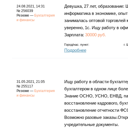
Девушка, 27 лет, образование:
24.08.2021, 14:31
№ 256039
информатика в экономике, опыт 
Резюме —
Бухгалтерия
и финансы
занималась оптовой торговлей 
уверенно, 1с. Ищу работу в офи
Зарплата:
30000 руб.
Город/нас. пункт:
г.
Подробнее
Ищу работу в области бухгалте
31.05.2021, 21:05
№ 255117
бухгалтером в одном лице более
Резюме —
Бухгалтерия
и финансы
Знание ОСНО, УСНО, ЕНВД, пате
восстановление кадрового, бухга
восстановление отчетности ФСС,
Возможно разовые заказы.Откр
учредительные документы.