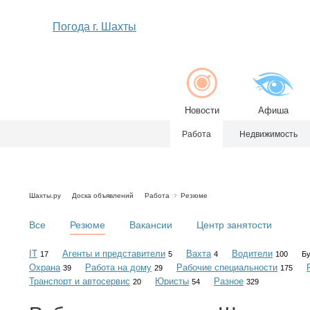
Погода г. Шахты
Новости
Афиша
Работа
Недвижимость
Шахты.ру
Доска объявлений
Работа
Резюме
Все
Резюме
Вакансии
Центр занятости
IT
Агенты и представители
Вахта
Водители
17
5
4
100
Бу
Охрана
Работа на дому
Рабочие специальности
39
29
175
Транспорт и автосервис
Юристы
Разное
20
54
329