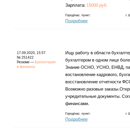
Зарплата:
15000 руб.
Город/нас. пункт:
г.
Подробнее
Ищу работу в области бухгалте
17.09.2020, 15:57
№ 251422
бухгалтером в одном лице более
Резюме —
Бухгалтерия
и финансы
Знание ОСНО, УСНО, ЕНВД, пате
востановление кадрового, бухгал
восстановление отчетности ФСС,
Возможно разовые заказы.Откр
учредительные документы. Согл
финансами.
Город/нас. пункт:
г.
Подробнее