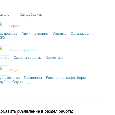
аталог
Как добавить
Город
кстренное
Администрация
Справка
Организации
ЖКХ
...
Мода и красота
телье
Салоны красоты
Косметика
...
Отдых
урагентства
Гостиницы
Рестораны, кафе, бары
лубы
Сауны
...
обавить объявление в раздел работа: