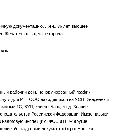
ичную документацию. Жен., 36 лет, высшее
т. Желательно в центре города.
Шахты
лный рабочий день,ненормированный график.
слуги для ИП, ООО находящихся на УСН. Уверенный
ммами 1С, ЗУП, клиент Банк, и т.д. Знание
аконодательства Российской Федерации. Имею навыки
 в налоговую инспекцию, ФСС и ПФР другие
ление з/п, кадровый документооборот.Навыки