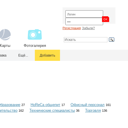
Регистрация
Забыли?
Карты
Фотогалерея
авка
Ещё...
Добавить
бразование
HoReCa общепит
Офисный персонал
27
17
161
ительство
Технические специалисты
Торговля
162
36
136