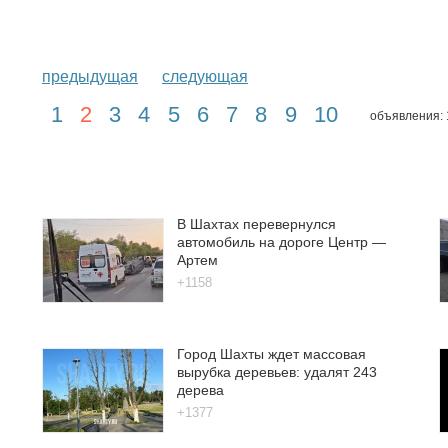
предыдущая
следующая
1
2
3
4
5
6
7
8
9
10
объявления: 
В Шахтах перевернулся
автомобиль на дороге Центр —
Артем
+1158
Город Шахты ждет массовая
вырубка деревьев: удалят 243
дерева
+1377