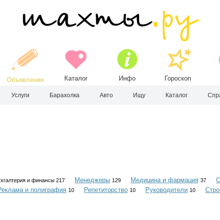
Каталог
Инфо
Гороскоп
Объявления
Услуги
Барахолка
Авто
Ищу
Каталог
Спр
Менеджеры
Медицина и фармация
О
хгалтерия и финансы 217
129
37
Реклама и полиграфия
Репетиторство
Руководители
Стро
10
10
10