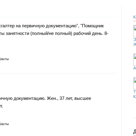
К
хгалтер на первичную документацию", "Помощник
ы занятности (полный/не полный) рабочий день. 8-
Э
Шахты
А
Т
К
ичную документацию. Жен., 37 лет, высшее
т.
Шахты
Д