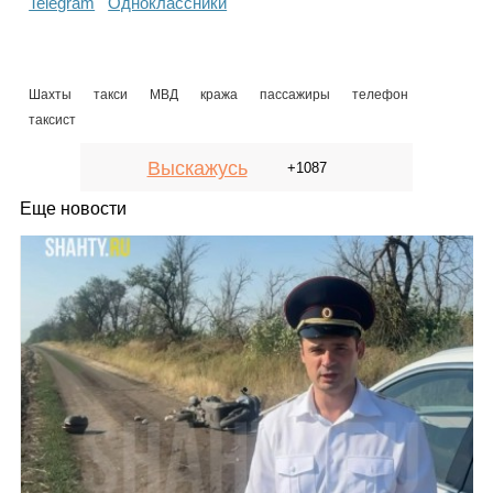
Telegram
Одноклассники
Шахты
такси
МВД
кража
пассажиры
телефон
таксист
Выскажусь
+1087
Еще новости