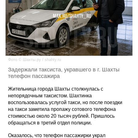
Каталог
Инфо
Фото © Шахты.ру / shahty.ru
Гороскоп
Задержали таксиста, укравшего в г. Шахты
телефон пассажира
Жительница города Шахты столкнулась с
Карты
непорядочным таксистом. Шахтинка
воспользовалась услугой такси, но после поездки
на такси заметила пропажу сотового телефона
стоимостью около 20 тысяч рублей. Пришлось
Фотогалерея
обращаться в третий отдел полиции.
Оказалось, что телефон пассажирки украл