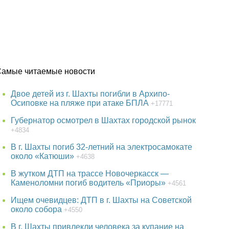
Самые читаемые новости
Двое детей из г. Шахты погибли в Архипо-
Осиповке на пляже при атаке БПЛА
+17771
Губернатор осмотрел в Шахтах городской рынок
+4834
В г. Шахты погиб 32-летний на электросамокате
около «Катюши»
+4638
В жутком ДТП на трассе Новочеркасск —
Каменоломни погиб водитель «Приоры»
+4561
Ищем очевидцев: ДТП в г. Шахты на Советской
около собора
+4550
В г. Шахты привлекли человека за купание на