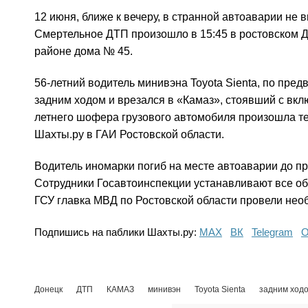
12 июня, ближе к вечеру, в странной автоаварии не
Смертельное ДТП произошло в 15:45 в ростовском 
районе дома № 45.
56-летний водитель минивэна Toyota Sienta, по пре
задним ходом и врезался в «Камаз», стоявший с вкл
летнего шофера грузового автомобиля произошла те
Шахты.ру в ГАИ Ростовской области.
Водитель иномарки погиб на месте автоаварии до п
Сотрудники Госавтоинспекции устанавливают все об
ГСУ главка МВД по Ростовской области провели не
Подпишись на паблики Шахты.ру:
МАХ
ВК
Telegram
О
Донецк
ДТП
КАМАЗ
минивэн
Toyota Sienta
задним ход