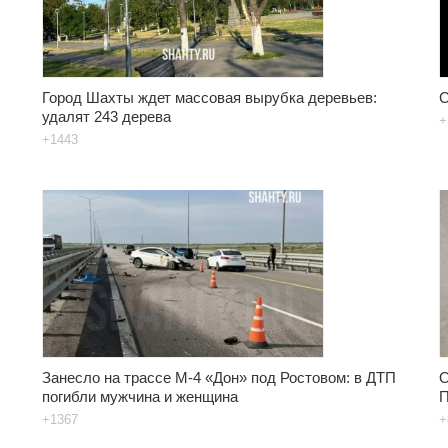
Город Шахты ждет массовая вырубка деревьев:
С
удалят 243 дерева
+
+1443
Занесло на трассе М-4 «Дон» под Ростовом: в ДТП
О
погибли мужчина и женщина
П
+1367
+