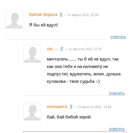
Каталог
бибой Зероха
#
— 11 марта 2011, 22:04
Я бы ей вдул!
Инфо
ответить
хм.....
#
— 11 августа 2011, 12:31
Гороскоп
мечтатель....... ты б ей не вдул, так
как она тебя и на километр не
подпустит, вдуватель, млин. дунька
кулакова - твоя судьба :-)
Карты
ответить
елизавета
#
— 13 августа 2011, 13:58
Фотогалерея
бай, бай бибой зерой
ответить