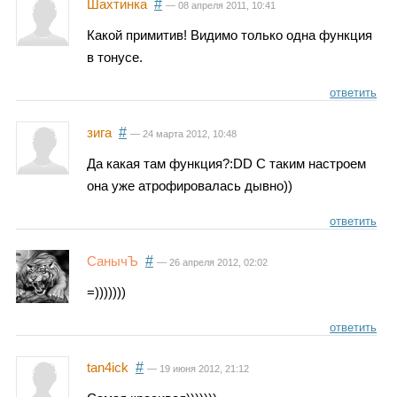
Шахтинка
#
— 08 апреля 2011, 10:41
Какой примитив! Видимо только одна функция
в тонусе.
ответить
зига
#
— 24 марта 2012, 10:48
Да какая там функция?:DD С таким настроем
она уже атрофировалась дывно))
ответить
СанычЪ
#
— 26 апреля 2012, 02:02
=)))))))
ответить
tan4ick
#
— 19 июня 2012, 21:12