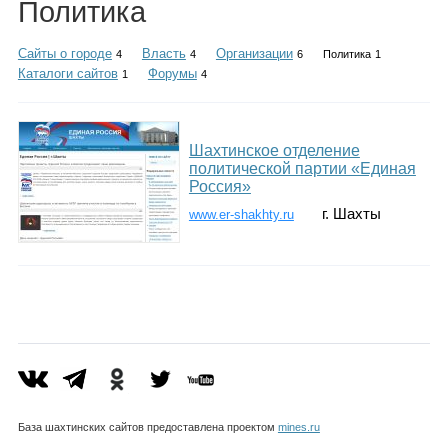
Политика
Каталог
Сайты о городе
Власть
Организации
4
4
6
Политика
1
Каталоги сайтов
Форумы
1
4
Инфо
Шахтинское отделение
политической партии «Единая
Россия»
Гороскоп
г. Шахты
www.er-shakhty.ru
Карты
Фотогалерея
База шахтинских сайтов предоставлена проектом
mines.ru