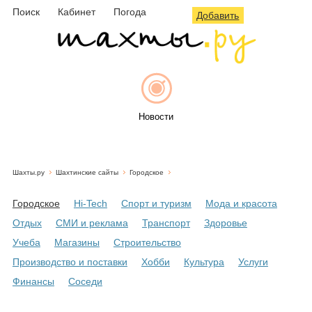
Поиск
Кабинет
Погода
Добавить
Новости
Шахты.ру
Шахтинские сайты
Городское
Афиша
Городское
Hi-Tech
Спорт и туризм
Мода и красота
Отдых
СМИ и реклама
Транспорт
Здоровье
Учеба
Магазины
Строительство
Объявления
Производство и поставки
Хобби
Культура
Услуги
Финансы
Соседи