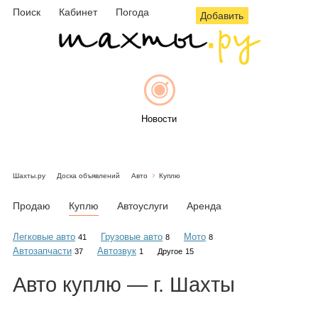
Поиск
Кабинет
Погода
Добавить
Новости
Шахты.ру
Доска объявлений
Авто
Куплю
Афиша
Продаю
Куплю
Автоуслуги
Аренда
Легковые авто
Грузовые авто
Мото
41
8
8
Автозапчасти
Автозвук
37
1
Другое
15
Объявления
Авто
куплю
— г. Шахты