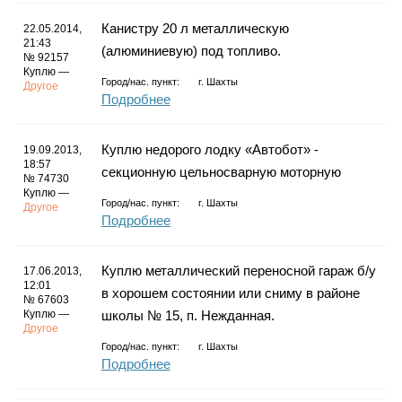
Каталог
Канистру 20 л металлическую
22.05.2014,
21:43
(алюминиевую) под топливо.
№ 92157
Куплю —
Город/нас. пункт:
г.
Шахты
Другое
Инфо
Подробнее
Куплю недорого лодку «Автобот» -
19.09.2013,
18:57
секционную цельносварную моторную
Гороскоп
№ 74730
Куплю —
Город/нас. пункт:
г.
Шахты
Другое
Подробнее
Карты
Куплю металлический переносной гараж б/у
17.06.2013,
12:01
в хорошем состоянии или сниму в районе
№ 67603
Куплю —
школы № 15, п. Нежданная.
Другое
Город/нас. пункт:
г.
Шахты
Фотогалерея
Подробнее