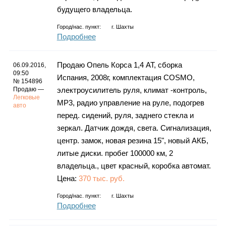
будущего владельца.
Город/нас. пункт:
г.
Шахты
Подробнее
Продаю Опель Корса 1,4 АТ, сборка
06.09.2016,
09:50
Испания, 2008г, комплектация COSMO,
№ 154896
Продаю —
электроусилитель руля, климат -контроль,
Легковые
МР3, радио управление на руле, подогрев
авто
перед. сидений, руля, заднего стекла и
зеркал. Датчик дождя, света. Сигнализация,
центр. замок, новая резина 15", новый АКБ,
литые диски. пробег 100000 км, 2
владельца., цвет красный, коробка автомат.
Цена:
370 тыс. руб.
Город/нас. пункт:
г.
Шахты
Подробнее