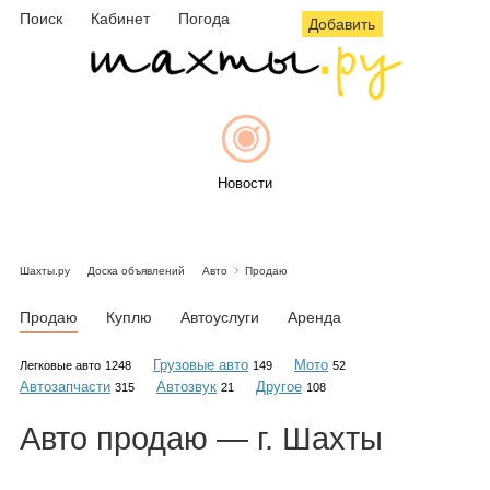
Поиск
Кабинет
Погода
Добавить
Новости
Шахты.ру
Доска объявлений
Авто
Продаю
Афиша
Продаю
Куплю
Автоуслуги
Аренда
Грузовые авто
Мото
Легковые авто
1248
149
52
Автозапчасти
Автозвук
Другое
315
21
108
Объявления
Авто
продаю
— г. Шахты