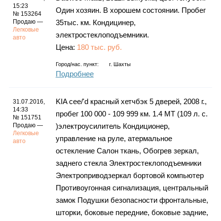
15:23
Один хозяин. В хорошем состоянии. Пробег
№ 153264
Продаю —
35тыс. км. Кондицинер,
Легковые
электростеклоподъемники.
авто
Цена:
180 тыс. руб.
Город/нас. пункт:
г.
Шахты
Подробнее
KIA cee/'d красный хетчбэк 5 дверей, 2008 г.,
31.07.2016,
14:33
пробег 100 000 - 109 999 км. 1.4 MT (109 л. с.
№ 151751
Продаю —
)электроусилитель Кондиционер,
Легковые
управление на руле, атермальное
авто
остекление Салон ткань, Обогрев зеркал,
заднего стекла Электростеклоподъемники
Электроприводзеркал бортовой компьютер
Противоугонная сигнализация, центральный
замок Подушки безопасности фронтальные,
шторки, боковые передние, боковые задние,