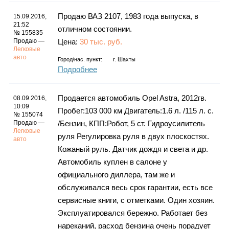
Каталог
Продаю ВАЗ 2107, 1983 года выпуска, в
15.09.2016,
21:52
отличном состоянии.
№ 155835
Продаю —
Цена:
30 тыс. руб.
Легковые
Инфо
авто
Город/нас. пункт:
г.
Шахты
Подробнее
Продается автомобиль Opel Astra, 2012гв.
08.09.2016,
Гороскоп
10:09
Пробег:103 000 км Двигатель:1.6 л. /115 л. c.
№ 155074
Продаю —
/Бензин, КПП:Робот, 5 ст. Гидроусилитель
Легковые
руля Регулировка руля в двух плоскостях.
авто
Кожаный руль. Датчик дождя и света и др.
Карты
Автомобиль куплен в салоне у
официального диллера, там же и
обслуживался весь срок гарантии, есть все
Фотогалерея
сервисные книги, с отметками. Один хозяин.
Эксплуатировался бережно. Работает без
нареканий, расход бензина очень порадует