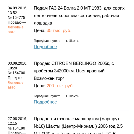
Подам ГАЗ 24 Волга 2.0 МТ 1983, для своих
04.09.2016,
13:52
лет в очень хорошем состоянии, рабочая
№ 154775
Продаю —
лошадка
Легковые
Цена:
35 тыс. руб.
авто
Город/нас. пункт:
г.
Шахты
Подробнее
Продаю CITROEN BERLINGO 2005г., с
03.09.2016,
10:20
пробегом 342000км. Цвет красный.
№ 154700
Продаю —
Возможен торг.
Легковые
Цена:
200 тыс. руб.
авто
Город/нас. пункт:
г.
Шахты
Подробнее
Продается газель с маршрутом (маршрут
27.08.2016,
12:15
№18) Шахты (Центр-Мирная. ) 2006 год 2.5
№ 154190
Продаю —
MT (140 л. с. ),два владельца по ПТС В