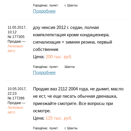
Город/нас. пункт:
г.
Шахты
Подробнее
дэу нексия 2012 г. седан, полная
11.05.2017,
10:12
компклепктация кроме кондиционера.
№ 177305
Продаю —
сигнализация + зимняя резина. первый
Легковые
собственник
авто
Цена:
200 тыс. руб.
Город/нас. пункт:
Шахты
Подробнее
Продаю ваз 2112 2004 года, не дымит, масло
10.05.2017,
22:23
не ест, че еще писать обычная двенашка,
№ 177286
Продаю —
приезжайте смотрите. Все вопросы при
Легковые
осмотре.
авто
Цена:
125 тыс. руб.
Город/нас. пункт:
г.
Шахты