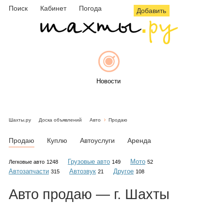
Поиск
Кабинет
Погода
Добавить
Новости
Шахты.ру
Доска объявлений
Авто
Продаю
Афиша
Продаю
Куплю
Автоуслуги
Аренда
Грузовые авто
Мото
Легковые авто
1248
149
52
Автозапчасти
Автозвук
Другое
315
21
108
Объявления
Авто
продаю
— г. Шахты