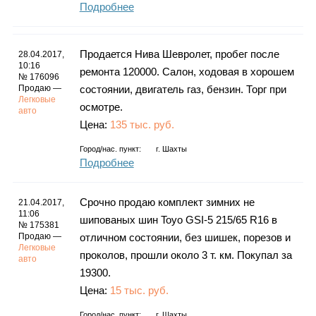
Подробнее
Продается Нива Шевролет, пробег после
28.04.2017,
10:16
ремонта 120000. Салон, ходовая в хорошем
№ 176096
Продаю —
состоянии, двигатель газ, бензин. Торг при
Легковые
осмотре.
авто
Цена:
135 тыс. руб.
Город/нас. пункт:
г.
Шахты
Подробнее
Срочно продаю комплект зимних не
21.04.2017,
11:06
шипованых шин Toyo GSI-5 215/65 R16 в
№ 175381
Продаю —
отличном состоянии, без шишек, порезов и
Легковые
проколов, прошли около 3 т. км. Покупал за
авто
19300.
Цена:
15 тыс. руб.
Город/нас. пункт:
г.
Шахты