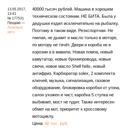
Каталог
40000 тысяч рублей. Машина в хорошем
13.05.2017,
13:41
техническом состоянии. НЕ БИТА. Была у
№ 177531
Продаю —
дедушки ездил исключительно на рыбалку.
Легковые
Инфо
Поэтому в таком виде. Реэкспортная. Не
авто
гнилая, не дымит и масло только в моторе,
по мотору не тячёт. Двери и короба не в
корозии а в мавили. Новая помпа, новый
Гороскоп
камутатор, новые бронипровода, новые
свечи, новое масло Shell helix, новый
антифриз. Карбюратор solex, 2 комплекта
ключей, музыка, сигнализация, газовое
Карты
оборудование, блокировка коробки от угона,
салон ухожен и чист, каробка 5 ступка не
выбивает, мост не гудит. Также интересен
обмет на мот, приоритет к кроссовому
Фотогалерея
мотоциклу.
Цена:
40 тыс. руб.