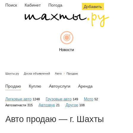
Поиск
Кабинет
Погода
Добавить
Новости
Шахты.ру
Доска объявлений
Авто
Продаю
Афиша
Продаю
Куплю
Автоуслуги
Аренда
Легковые авто
Грузовые авто
Мото
1248
149
52
Автозвук
Другое
Автозапчасти
315
21
108
Объявления
Авто
продаю
— г. Шахты