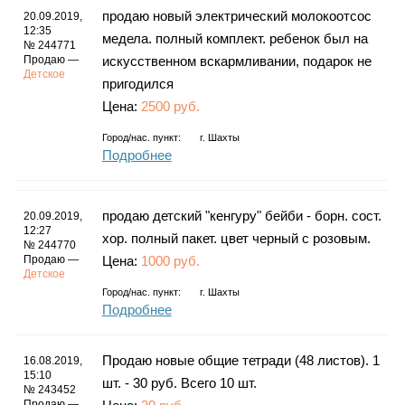
продаю новый электрический молокоотсос
20.09.2019,
12:35
медела. полный комплект. ребенок был на
№ 244771
Продаю —
искусственном вскармливании, подарок не
Детское
пригодился
Цена:
2500 руб.
Город/нас. пункт:
г.
Шахты
Подробнее
продаю детский "кенгуру" бейби - борн. сост.
20.09.2019,
12:27
хор. полный пакет. цвет черный с розовым.
№ 244770
Продаю —
Цена:
1000 руб.
Детское
Город/нас. пункт:
г.
Шахты
Подробнее
Продаю новые общие тетради (48 листов). 1
16.08.2019,
15:10
шт. - 30 руб. Всего 10 шт.
№ 243452
Продаю —