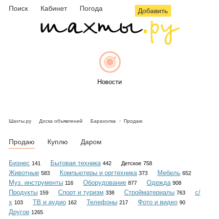
Поиск
Кабинет
Погода
Добавить
Новости
Шахты.ру
Доска объявлений
Барахолка
Продаю
Афиша
Продаю
Куплю
Даром
Бизнес
Бытовая техника
141
442
Детское
758
Животные
Компьютеры и оргтехника
Мебель
583
373
652
Объявления
Муз. инструменты
Оборудование
Одежда
116
877
908
Продукты
Спорт и туризм
Стройматериалы
с/
159
338
763
х
ТВ и аудио
Телефоны
Фото и видео
103
162
217
90
Другое
1265