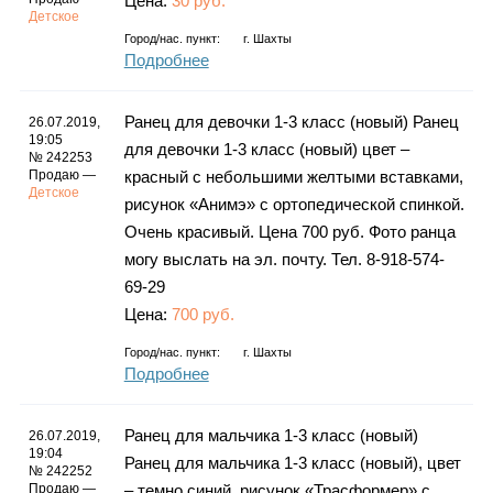
Цена:
30 руб.
Детское
Город/нас. пункт:
г.
Шахты
Подробнее
Ранец для девочки 1-3 класс (новый) Ранец
26.07.2019,
19:05
для девочки 1-3 класс (новый) цвет –
№ 242253
Продаю —
красный с небольшими желтыми вставками,
Детское
рисунок «Анимэ» с ортопедической спинкой.
Очень красивый. Цена 700 руб. Фото ранца
могу выслать на эл. почту. Тел. 8-918-574-
69-29
Цена:
700 руб.
Город/нас. пункт:
г.
Шахты
Подробнее
Ранец для мальчика 1-3 класс (новый)
26.07.2019,
19:04
Ранец для мальчика 1-3 класс (новый), цвет
№ 242252
Продаю —
– темно синий, рисунок «Трасформер» с