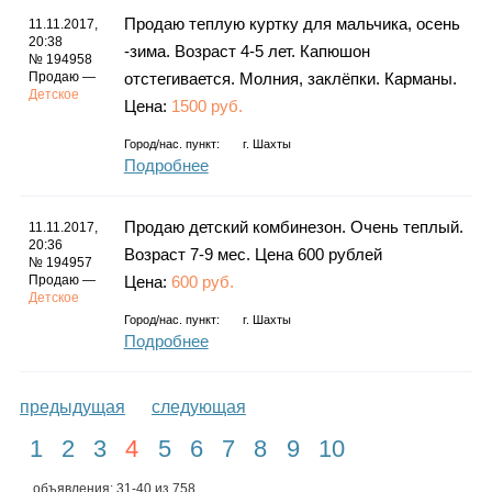
Продаю теплую куртку для мальчика, осень
11.11.2017,
20:38
-зима. Возраст 4-5 лет. Капюшон
№ 194958
Продаю —
отстегивается. Молния, заклёпки. Карманы.
Детское
Цена:
1500 руб.
Город/нас. пункт:
г.
Шахты
Подробнее
Продаю детский комбинезон. Очень теплый.
11.11.2017,
20:36
Возраст 7-9 мес. Цена 600 рублей
№ 194957
Продаю —
Цена:
600 руб.
Детское
Город/нас. пункт:
г.
Шахты
Подробнее
предыдущая
следующая
1
2
3
4
5
6
7
8
9
10
объявления: 31-40 из 758