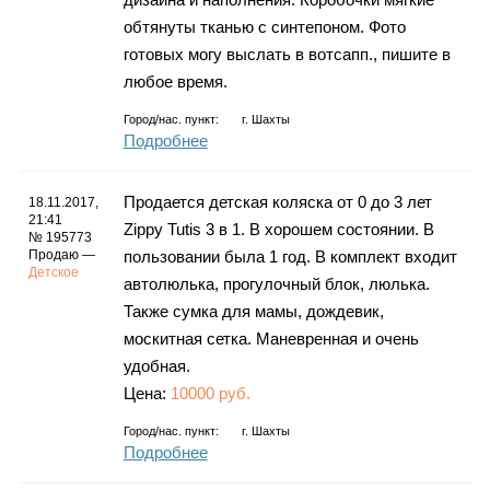
обтянуты тканью с синтепоном. Фото
готовых могу выслать в вотсапп., пишите в
любое время.
Город/нас. пункт:
г.
Шахты
Подробнее
Продается детская коляска от 0 до 3 лет
18.11.2017,
21:41
Zippy Tutis 3 в 1. В хорошем состоянии. В
№ 195773
Продаю —
пользовании была 1 год. В комплект входит
Детское
автолюлька, прогулочный блок, люлька.
Также сумка для мамы, дождевик,
москитная сетка. Маневренная и очень
удобная.
Цена:
10000 руб.
Город/нас. пункт:
г.
Шахты
Подробнее