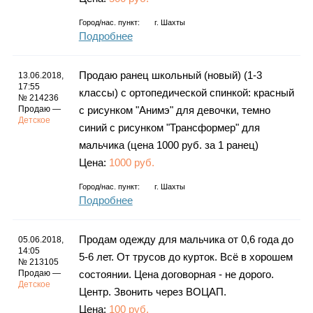
Город/нас. пункт:
г.
Шахты
Подробнее
Продаю ранец школьный (новый) (1-3
13.06.2018,
17:55
классы) с ортопедической спинкой: красный
№ 214236
Продаю —
с рисунком "Анимэ" для девочки, темно
Детское
синий с рисунком "Трансформер" для
мальчика (цена 1000 руб. за 1 ранец)
Цена:
1000 руб.
Город/нас. пункт:
г.
Шахты
Подробнее
Продам одежду для мальчика от 0,6 года до
05.06.2018,
14:05
5-6 лет. От трусов до курток. Всё в хорошем
№ 213105
Продаю —
состоянии. Цена договорная - не дорого.
Детское
Центр. Звонить через BOЦАП.
Цена:
100 руб.