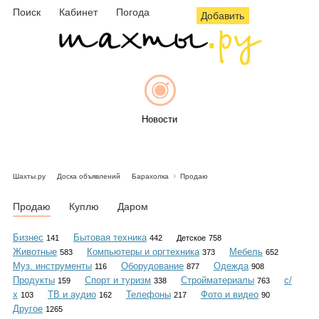
Поиск
Кабинет
Погода
Добавить
Новости
Шахты.ру
Доска объявлений
Барахолка
Продаю
Афиша
Продаю
Куплю
Даром
Бизнес
Бытовая техника
141
442
Детское
758
Животные
Компьютеры и оргтехника
Мебель
583
373
652
Объявления
Муз. инструменты
Оборудование
Одежда
116
877
908
Продукты
Спорт и туризм
Стройматериалы
с/
159
338
763
х
ТВ и аудио
Телефоны
Фото и видео
103
162
217
90
Другое
1265