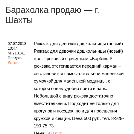
Каталог
Барахолка
продаю
— г.
Шахты
Инфо
Рюкзак для девочки дошкольницы (новый)
07.07.2018,
13:47
Рюкзак для девочки дошкольницы (новый)
№ 218141
Продаю —
цвет –розовый с рисунком «Барби». У
Гороскоп
Детское
рюкзака отстегивается передний карман –
он становится самостоятельной маленькой
сумочкой для маленькой модницы, с
Карты
которой очень удобно пойти в парк.
Небольшой с виду рюкзак достаточно
вместительный. Подходит не только для
прогулок и поездок, но и для посещения
Фотогалерея
кружков и секций. Цена 500 руб. тел. 8-928-
190-75-73.
Цена:
500 руб.