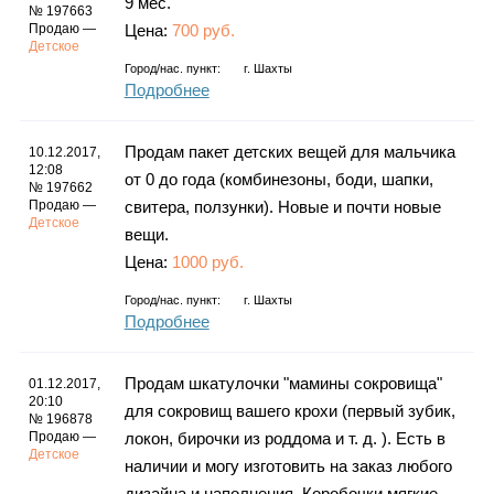
9 мес.
№ 197663
Продаю —
Цена:
700 руб.
Детское
Город/нас. пункт:
г.
Шахты
Подробнее
Продам пакет детских вещей для мальчика
10.12.2017,
12:08
от 0 до года (комбинезоны, боди, шапки,
№ 197662
Продаю —
свитера, ползунки). Новые и почти новые
Детское
вещи.
Цена:
1000 руб.
Город/нас. пункт:
г.
Шахты
Подробнее
Продам шкатулочки "мамины сокровища"
01.12.2017,
20:10
для сокровищ вашего крохи (первый зубик,
№ 196878
Продаю —
локон, бирочки из роддома и т. д. ). Есть в
Детское
наличии и могу изготовить на заказ любого
дизайна и наполнения. Коробочки мягкие