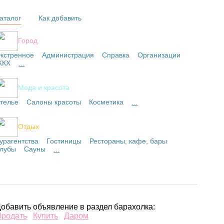
аталог
Как добавить
Город
кстренное
Администрация
Справка
Организации
ЖКХ
...
Мода и красота
телье
Салоны красоты
Косметика
...
Отдых
урагентства
Гостиницы
Рестораны, кафе, бары
лубы
Сауны
...
обавить объявление в раздел барахолка:
Продать
Купить
Даром