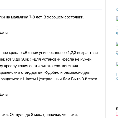
К
и на мальчика 7-8 лет. В хорошем состоянии.
Э
Шахты
ное кресло «Винни» универсальное 1,2,3 возрастная
А
лет. (от 9 до 36кг. ) -Для установки кресла не нужен
му креслу копия сертификата соответствия.
вропейским стандартам. -Удобно и безопасно для
Т
К
ращаться: г. Шахты Центральный Дом Быта 3-й этаж.
Шахты
Д
ка. От нуля до 8 мес. (шапочки, чепчики,