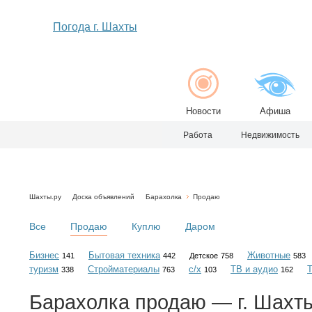
Погода г. Шахты
Новости
Афиша
Работа
Недвижимость
Шахты.ру
Доска объявлений
Барахолка
Продаю
Все
Продаю
Куплю
Даром
Бизнес
Бытовая техника
Животные
141
442
Детское
758
583
туризм
Стройматериалы
с/х
ТВ и аудио
338
763
103
162
Барахолка
продаю
— г. Шахт