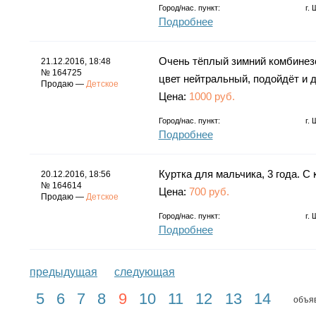
Город/нас. пункт:
г.
Подробнее
Очень тёплый зимний комбинезо
21.12.2016, 18:48
№ 164725
цвет нейтральный, подойдёт и д
Продаю —
Детское
Цена:
1000 руб.
Город/нас. пункт:
г.
Подробнее
Куртка для мальчика, 3 года. С
20.12.2016, 18:56
№ 164614
Цена:
700 руб.
Продаю —
Детское
Город/нас. пункт:
г.
Подробнее
предыдущая
следующая
5
6
7
8
9
10
11
12
13
14
объяв