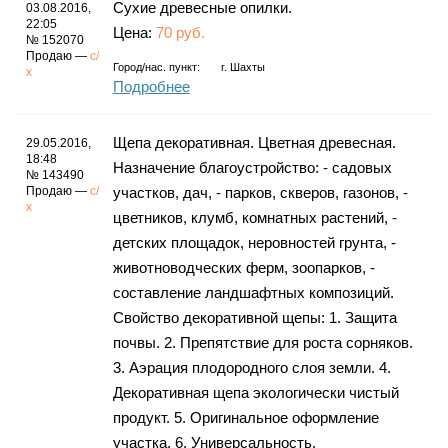
Сухие древесные опилки.
03.08.2016,
22:05
Цена:
70 руб.
№ 152070
Продаю —
с/
Город/нас. пункт:
г.
Шахты
х
Подробнее
Щепа декоративная. Цветная древесная.
29.05.2016,
18:48
Назначение благоустройство: - садовых
№ 143490
Продаю —
с/
участков, дач, - парков, скверов, газонов, -
х
цветников, клумб, комнатных растений, -
детских площадок, неровностей грунта, -
животноводческих ферм, зоопарков, -
составление ландшафтных композиций.
Свойство декоративной щепы: 1. Защита
почвы. 2. Препятствие для роста сорняков.
3. Аэрация плодородного слоя земли. 4.
Декоративная щепа экологически чистый
продукт. 5. Оригинальное оформление
участка. 6. Универсальность.