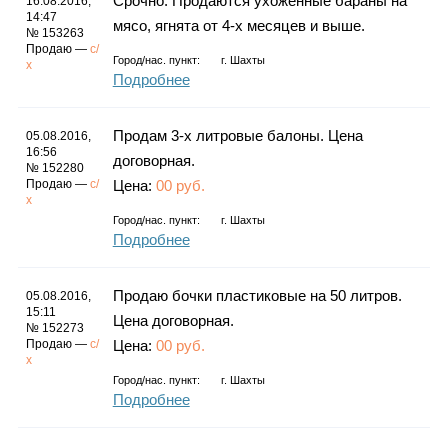
Срочно. Продаются ухоженные бараны на
16.08.2016,
14:47
мясо, ягнята от 4-х месяцев и выше.
№ 153263
Продаю —
с/
Город/нас. пункт:
г.
Шахты
х
Подробнее
Продам 3-х литровые балоны. Цена
05.08.2016,
16:56
договорная.
№ 152280
Продаю —
с/
Цена:
00 руб.
х
Город/нас. пункт:
г.
Шахты
Подробнее
Продаю бочки пластиковые на 50 литров.
05.08.2016,
15:11
Цена договорная.
№ 152273
Продаю —
с/
Цена:
00 руб.
х
Город/нас. пункт:
г.
Шахты
Подробнее