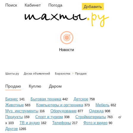
Поиск
Кабинет
Погода
Добавить
Новости
Шахты.ру
Доска объявлений
Барахолка
Продаю
Афиша
Продаю
Куплю
Даром
Бизнес
Бытовая техника
Детское
141
442
758
Животные
Компьютеры и оргтехника
Мебель
583
373
652
Объявления
Муз. инструменты
Оборудование
Одежда
116
877
908
Продукты
Спорт и туризм
Стройматериалы
159
338
763
с/
ТВ и аудио
Телефоны
Фото и видео
х
103
162
217
90
Другое
1265