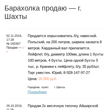
Каталог
Барахолка
продаю
— г.
Шахты
Инфо
Продается опрыскиватель б/у, навесной.
02.11.2016,
17:28
Польский, на 200 литров, ширина захвата 8
№ 160367
Продаю —
с/
метров. Карданный вал прилагается.
Гороскоп
х
Лейфлет, б/у, диаметр 100мм, длина 1 бухты
100 метров, 4 бухты. Цена одной бухты 5
тыс. р. Краники к лейфлету, б/у, 35 руб/шт.
Карты
Торг уместен. Юрий, 8-928-147-97-27
Цена:
35 000 руб.
Город/нас. пункт:
г.
Шахты
Подробнее
Фотогалерея
Продам 2х месячную телочку Айширской
26.10.2016,
11:26