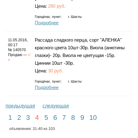
Цена:
280 руб.
Город/нас. пункт:
г.
Шахты
Подробнее
Рассада сладкого перца, сорт "АЛЕНКА"
11.05.2016,
00:17
красного цвета 10шт-30р. Виола (анютины
№ 140570
Продаю —
с/
глазки)- 20р. Виола не цветущая -15р.
х
Циннии 10шт -30р.
Цена:
30 руб.
Город/нас. пункт:
г.
Шахты
Подробнее
предыдущая
следующая
1
2
3
4
5
6
7
8
9
10
объявления: 31-40 из 103