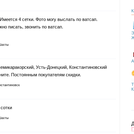
К
Имеется 4 сетки. Фото могу выслать по ватсап.
но писать, звонить по ватсап.
Э
Шахты
А
Семикаракорский, Усть-Донецкий, Константиновский
оните. Постоянным покупателям скидки.
Т
нстантиновск
К
 сотки
Шахты
Д