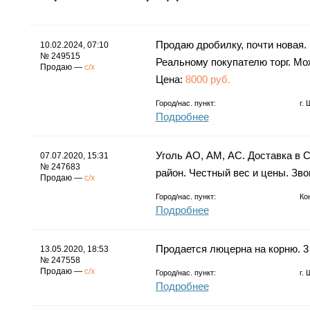
Продаю дробилку, почти новая. 
10.02.2024, 07:10
№ 249515
Реальному покупателю торг. Мож
Продаю —
с/х
Цена:
8000 руб.
Город/нас. пункт:
г.
Подробнее
Уголь АО, АМ, АС. Доставка в 
07.07.2020, 15:31
№ 247683
район. Честный вес и цены. Зв
Продаю —
с/х
Город/нас. пункт:
Ко
Подробнее
Продается люцерна на корню. 3
13.05.2020, 18:53
№ 247558
Продаю —
с/х
Город/нас. пункт:
г.
Подробнее