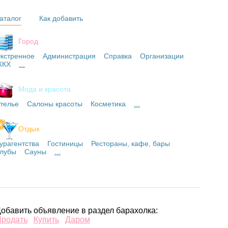
аталог
Как добавить
Город
кстренное
Администрация
Справка
Организации
ЖКХ
...
Мода и красота
телье
Салоны красоты
Косметика
...
Отдых
урагентства
Гостиницы
Рестораны, кафе, бары
лубы
Сауны
...
обавить объявление в раздел барахолка:
Продать
Купить
Даром