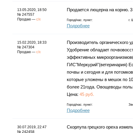
Продается люцерна на корню. 3
13.05.2020, 18:50
№ 247557
Продаю —
с/х
Город/нас. пункт:
г.
Подробнее
Производитель органического у
15.02.2020, 18:33
№ 247304
Удобрение обладает почвовосс
Продаю —
с/х
эффективных микроорганизмов(
ГИС"Меркурий"(ветеринария) Ес
почвы и сегодня и для потомков
которые уложены в мешок по 10
более 21года. Овощеводы поль
Цена:
45 руб.
Город/нас. пункт:
Зв
Подробнее
Скорлупа грецкого ореха измель
30.07.2019, 22:47
№ 242458