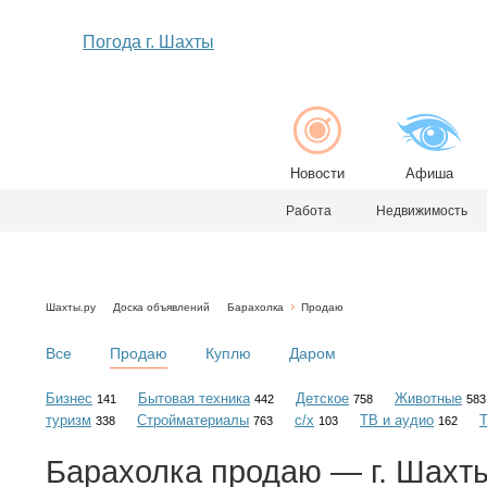
Погода г. Шахты
Новости
Афиша
Работа
Недвижимость
Шахты.ру
Доска объявлений
Барахолка
Продаю
Все
Продаю
Куплю
Даром
Бизнес
Бытовая техника
Детское
Животные
141
442
758
583
туризм
Стройматериалы
с/х
ТВ и аудио
338
763
103
162
Барахолка
продаю
— г. Шахт