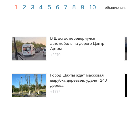
1
2
3
4
5
6
7
8
9
10
объявления: 
В Шахтах перевернулся
автомобиль на дороге Центр —
Артем
+2270
Город Шахты ждет массовая
вырубка деревьев: удалят 243
дерева
+1772