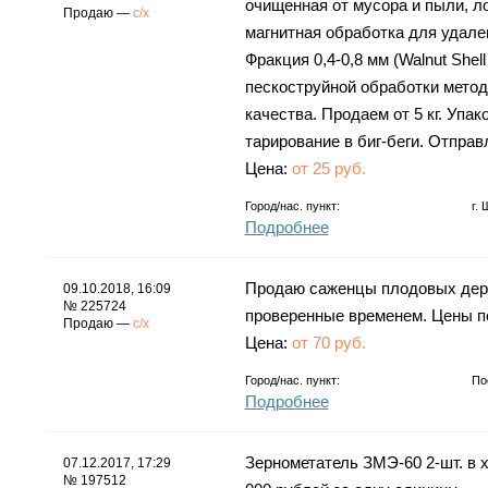
очищенная от мусора и пыли, л
Продаю —
с/х
магнитная обработка для удале
Фракция 0,4-0,8 мм (Walnut Shel
пескоструйной обработки метод
качества. Продаем от 5 кг. Упако
тарирование в биг-беги. Отпра
Цена:
от 25 руб.
Город/нас. пункт:
г.
Подробнее
Продаю саженцы плодовых дере
09.10.2018, 16:09
№ 225724
проверенные временем. Цены по
Продаю —
с/х
Цена:
от 70 руб.
Город/нас. пункт:
По
Подробнее
Зернометатель ЗМЭ-60 2-шт. в 
07.12.2017, 17:29
№ 197512