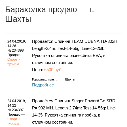
Каталог
Барахолка
продаю
— г.
Шахты
Инфо
Продаётся Спининг TEAM DUBNA TD-802H.
24.04.2019,
14:26
Length-2.4m: Test-14-56g: Line-12-25lb.
№ 234398
Продаю —
Рукоятка спининга разнесёнка EVA, в
Гороскоп
Спорт и
отличном состоянии.
туризм
Цена:
6500 руб.
Город/нас. пункт:
г.
Шахты
Карты
Подробнее
Продаётся Спининг Stnger PowerAGe SRD
24.04.2019,
14:22
PA 902 MH. Length-2.74m: Test-14-56g: Line-
Фотогалерея
№ 234397
Продаю —
14-35. Рукоятка спининга пробка, в
Спорт и
отличном состоянии.
туризм