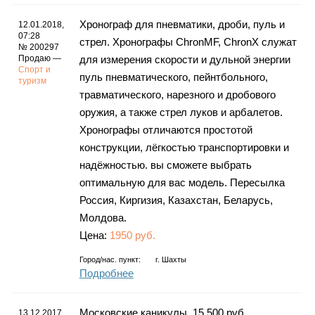
Хронограф для пневматики, дроби, пуль и
12.01.2018,
07:28
стрел. Хронографы ChronMF, ChronX служат
№ 200297
Продаю —
для измерения скорости и дульной энергии
Спорт и
пуль пневматического, пейнтбольного,
туризм
травматического, нарезного и дробового
оружия, а также стрел луков и арбалетов.
Хронографы отличаются простотой
конструкции, лёгкостью транспортировки и
надёжностью. вы сможете выбрать
оптимальную для вас модель. Пересылка
Россия, Киргизия, Казахстан, Беларусь,
Молдова.
Цена:
1950 руб.
Город/нас. пункт:
г.
Шахты
Подробнее
Московские каникулы. 15 500 руб.
13.12.2017,