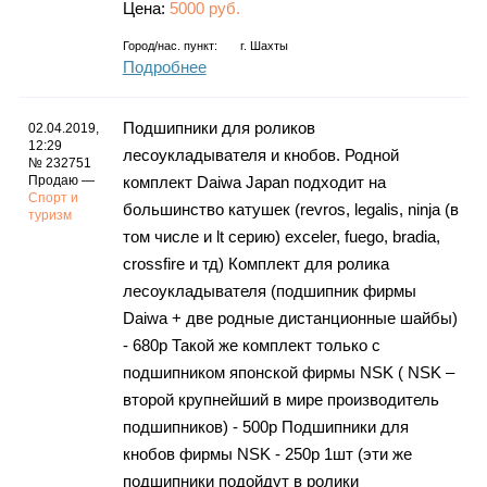
Цена:
5000 руб.
Город/нас. пункт:
г.
Шахты
Подробнее
Подшипники для роликов
02.04.2019,
12:29
лесоукладывателя и кнобов. Родной
№ 232751
Продаю —
комплект Daiwa Japan подходит на
Спорт и
большинство катушек (revros, legalis, ninja (в
туризм
том числе и lt серию) exceler, fuego, bradia,
crossfire и тд) Комплект для ролика
лесоукладывателя (подшипник фирмы
Daiwa + две родные дистанционные шайбы)
- 680р Такой же комплект только с
подшипником японской фирмы NSK ( NSK –
второй крупнейший в мире производитель
подшипников) - 500р Подшипники для
кнобов фирмы NSK - 250р 1шт (эти же
подшипники подойдут в ролики