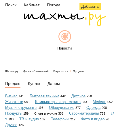
Поиск
Кабинет
Погода
Добавить
Новости
Шахты.ру
Доска объявлений
Барахолка
Продаю
Афиша
Продаю
Куплю
Даром
Бизнес
Бытовая техника
Детское
141
442
758
Животные
Компьютеры и оргтехника
Мебель
583
373
652
Объявления
Муз. инструменты
Оборудование
Одежда
116
877
908
Продукты
Стройматериалы
с/
159
Спорт и туризм
338
763
х
ТВ и аудио
Телефоны
Фото и видео
103
162
217
90
Другое
1265