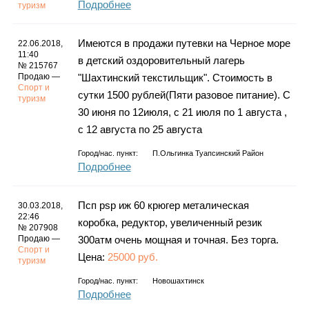
Подробнее
туризм
Имеются в продажи путевки на Черное море
22.06.2018,
11:40
в детский оздоровительный лагерь
№ 215767
Продаю —
"Шахтинский текстильщик". Стоимость в
Спорт и
сутки 1500 рублей(Пяти разовое питание). С
туризм
30 июня по 12июля, с 21 июля по 1 августа ,
с 12 августа по 25 августа
Город/нас. пункт:
П.Ольгинка Туапсинский Район
Подробнее
Псп psp иж 60 крюгер металическая
30.03.2018,
22:46
коробка, редуктор, увеличенный резик
№ 207908
Продаю —
300атм очень мощная и точная. Без торга.
Спорт и
Цена:
25000 руб.
туризм
Город/нас. пункт:
Новошахтинск
Подробнее