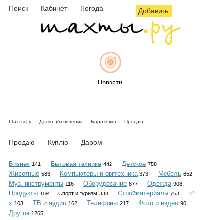
Поиск
Кабинет
Погода
Добавить
Новости
Шахты.ру
Доска объявлений
Барахолка
Продаю
Афиша
Продаю
Куплю
Даром
Бизнес
Бытовая техника
Детское
141
442
758
Животные
Компьютеры и оргтехника
Мебель
583
373
652
Объявления
Муз. инструменты
Оборудование
Одежда
116
877
908
Продукты
Стройматериалы
с/
159
Спорт и туризм
338
763
х
ТВ и аудио
Телефоны
Фото и видео
103
162
217
90
Другое
1265