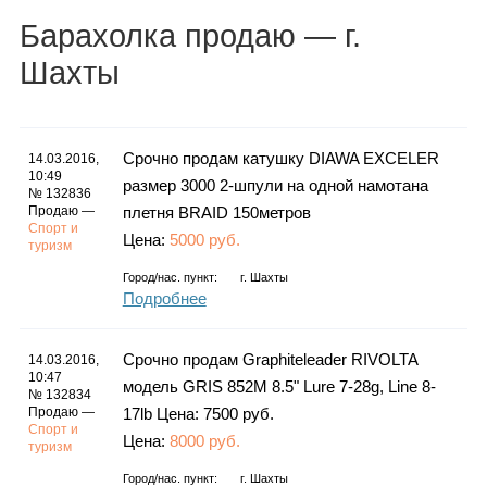
Каталог
Барахолка
продаю
— г.
Шахты
Инфо
Срочно продам катушку DIAWA EXCELER
14.03.2016,
10:49
размер 3000 2-шпули на одной намотана
№ 132836
Продаю —
плетня BRAID 150метров
Гороскоп
Спорт и
Цена:
5000 руб.
туризм
Город/нас. пункт:
г.
Шахты
Подробнее
Карты
Срочно продам Graphiteleader RIVOLTA
14.03.2016,
10:47
модель GRIS 852M 8.5" Lure 7-28g, Line 8-
№ 132834
Продаю —
17lb Цена: 7500 руб.
Фотогалерея
Спорт и
Цена:
8000 руб.
туризм
Город/нас. пункт:
г.
Шахты