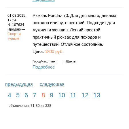
Рюкзак Forclaz 70. Для для многодневных
01.03.2015,
17:54
походов или путешествий. Подходит для
№ 107634
Продаю —
мужчин и женщин. Легкий простой
Спорт и
практичный рюкзак для походов и
туризм
путешествий. Отличное состояние.
Цена:
1800 руб.
Город/нас. пункт:
г.
Шахты
Подробнее
предыдущая
следующая
4
5
6
7
8
9
10
11
12
13
объявления: 71-80 из 338