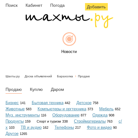
Поиск
Кабинет
Погода
Добавить
Новости
Шахты.ру
Доска объявлений
Барахолка
Продаю
Афиша
Продаю
Куплю
Даром
Бизнес
Бытовая техника
Детское
141
442
758
Животные
Компьютеры и оргтехника
Мебель
583
373
652
Объявления
Муз. инструменты
Оборудование
Одежда
116
877
908
Продукты
Стройматериалы
с/
159
Спорт и туризм
338
763
х
ТВ и аудио
Телефоны
Фото и видео
103
162
217
90
Другое
1265