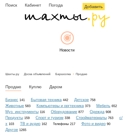
Поиск
Кабинет
Погода
Добавить
Новости
Шахты.ру
Доска объявлений
Барахолка
Продаю
Афиша
Продаю
Куплю
Даром
Бизнес
Бытовая техника
Детское
141
442
758
Животные
Компьютеры и оргтехника
Мебель
583
373
652
Объявления
Муз. инструменты
Оборудование
Одежда
116
877
908
Продукты
Спорт и туризм
Стройматериалы
с/
159
338
763
х
ТВ и аудио
Фото и видео
103
162
Телефоны
217
90
Другое
1265