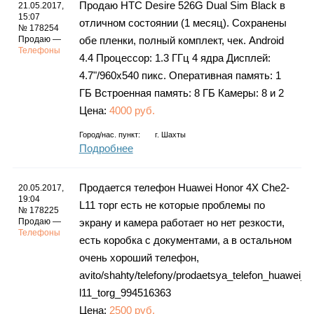
Продаю HTC Desire 526G Dual Sim Black в
21.05.2017,
15:07
отличном состоянии (1 месяц). Сохранены
№ 178254
Продаю —
обе пленки, полный комплект, чек. Android
Телефоны
4.4 Процессор: 1.3 ГГц 4 ядра Дисплей:
4.7"/960x540 пикс. Оперативная память: 1
ГБ Встроенная память: 8 ГБ Камеры: 8 и 2
Цена:
4000 руб.
Город/нас. пункт:
г.
Шахты
Подробнее
Продается телефон Huawei Honor 4X Che2-
20.05.2017,
19:04
L11 торг есть не которые проблемы по
№ 178225
Продаю —
экрану и камера работает но нет резкости,
Телефоны
есть коробка с документами, а в остальном
очень хороший телефон,
avito/shahty/telefony/prodaetsya_telefon_huawei_
l11_torg_994516363
Цена:
2500 руб.