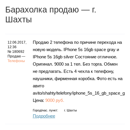
Каталог
Барахолка
продаю
— г.
Шахты
Инфо
Продаю 2 телефона по причине перехода на
12.06.2017,
12:36
новую модель. IPhone 5s 16gb space gray и
№ 180692
Продаю —
IPhone 5s 16gb silver Состояние отличное.
Гороскоп
Телефоны
Оригинал. 9000 за 1 тел. Без торга. Обмен
не предлагать. Есть 4 чехла к телефону,
наушники, фирменная коробка. Фото есть на
Карты
авито
avito/shahty/telefony/iphone_5s_16_gb_space_gra
Цена:
9000 руб.
Город/нас. пункт:
г.
Шахты
Фотогалерея
Подробнее