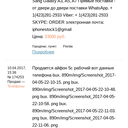
Sang Galaxy A3, A5, A7 Прямые поставки -
от двери до двери поставки WhatsApp. +
1(423)281-2933 Viber: + 1(423)281-2933
SKYPE: ORDER электронная почта:
iphonestock1@gmail
Цена:
33000 руб.
Город/нас. пункт:
Florida
Подробнее
Продается айфон 5с рабочий вот данные
10.04.2017,
15:36
телефона bux. 890m/img/Screenshot_2017-
№ 174253
Продаю —
04-05-22-10-15. png bux.
Телефоны
890m/img/Screenshot_2017-04-05-22-10-48.
png bux. 890m/img/Screenshot_2017-04-05-
22-10-58. png bux.
890m/img/Screenshot_2017-04-05-22-11-03.
png bux. 890m/img/Screenshot_2017-04-05-
22-11-06. png