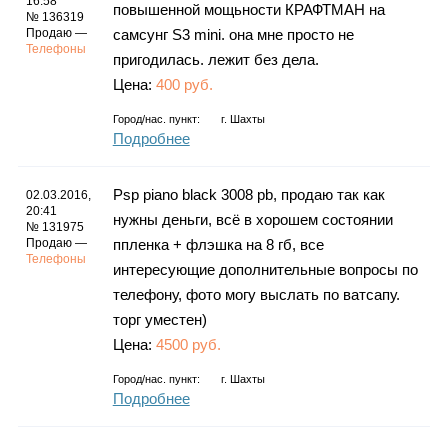
16:58
повышенной мощьности КРАФТМАН на
№ 136319
Продаю —
самсунг S3 mini. она мне просто не
Телефоны
пригодилась. лежит без дела.
Цена:
400 руб.
Город/нас. пункт:
г.
Шахты
Подробнее
Psp piano black 3008 pb, продаю так как
02.03.2016,
20:41
нужны деньги, всё в хорошем состоянии
№ 131975
Продаю —
ппленка + флэшка на 8 гб, все
Телефоны
интересующие дополнительные вопросы по
телефону, фото могу выслать по ватсапу.
торг уместен)
Цена:
4500 руб.
Город/нас. пункт:
г.
Шахты
Подробнее