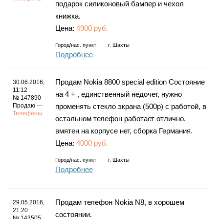
подарок силиконовый бампер и чехол
книжка.
Цена:
4900 руб.
Город/нас. пункт:
г.
Шахты
Подробнее
Продам Nokia 8800 special edition Состояние
30.06.2016,
11:12
на 4 + , единственный недочет, нужно
№ 147890
Продаю —
променять стекло экрана (500р) с работой, в
Телефоны
остальном телефон работает отлично,
вмятен на корпусе нет, сборка Германия.
Цена:
4000 руб.
Город/нас. пункт:
г.
Шахты
Подробнее
Продам телефон Nokia N8, в хорошем
29.05.2016,
21:20
состоянии.
№ 143505