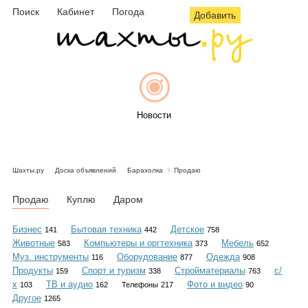
Поиск
Кабинет
Погода
Добавить
Новости
Шахты.ру
Доска объявлений
Барахолка
Продаю
Афиша
Продаю
Куплю
Даром
Бизнес
Бытовая техника
Детское
141
442
758
Животные
Компьютеры и оргтехника
Мебель
583
373
652
Объявления
Муз. инструменты
Оборудование
Одежда
116
877
908
Продукты
Спорт и туризм
Стройматериалы
с/
159
338
763
х
ТВ и аудио
Фото и видео
103
162
Телефоны
217
90
Другое
1265