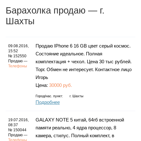
Каталог
Барахолка
продаю
— г.
Шахты
Инфо
Продаю IPhone 6 16 GB цвет серый космос.
09.08.2016,
15:52
Состояние идеальное. Полная
№ 152550
Продаю —
комплектация + чехол. Цена 30 тыс рублей.
Гороскоп
Телефоны
Торг. Обмен не интересует. Контактное лицо
Игорь
Цена:
30000 руб.
Карты
Город/нас. пункт:
г.
Шахты
Подробнее
GALAXY NOTE 5 китай, 64гб встроенной
19.07.2016,
Фотогалерея
08:37
памяти реально, 4 ядра процессор, 8
№ 150044
Продаю —
камера, стилус. Полный комплект, в
Телефоны