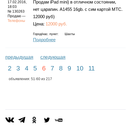
Продам iPad mini) в отличном состоянии,
17.02.2016,
18:03
нет царапин. А1455 16gb. с сим картой МТС.
№ 130263
Продаю —
12000 руб)
Телефоны
Цена:
12000 руб.
Город/нас. пункт:
Шахты
Подробнее
предыдущая
следующая
2
3
4
5
6
7
8
9
10
11
объявления: 51-60 из 217