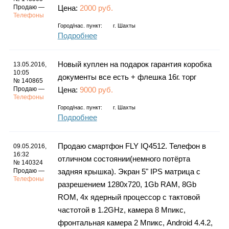
Продаю —
Цена:
2000 руб.
Телефоны
Город/нас. пункт:
г.
Шахты
Подробнее
Новый куплен на подарок гарантия коробка
13.05.2016,
10:05
документы все есть + флешка 16г. торг
№ 140865
Продаю —
Цена:
9000 руб.
Телефоны
Город/нас. пункт:
г.
Шахты
Подробнее
Продаю смартфон FLY IQ4512. Телефон в
09.05.2016,
16:32
отличном состоянии(немного потёрта
№ 140324
Продаю —
задняя крышка). Экран 5" IPS матрица с
Телефоны
разрешением 1280x720, 1Gb RAM, 8Gb
ROM, 4х ядерный процессор с тактовой
частотой в 1.2GHz, камера 8 Мпикс,
фронтальная камера 2 Мпикс, Android 4.4.2,