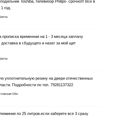
одильник Toshiba, телевизор Philips- срочно!!! Все в
1 год.
Шахты
 прописка временная на 1 - 3 месяца заплачу
доставка в г.будущего и назат за мой щет
Шахты
ую уплотнительную резину на двери отечественных
ласти. Подробности по тел. 79281137322
стовская Обл.
люминия по 25 литров.если заберете все 3 сразу