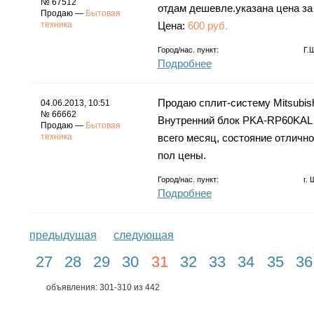
№ 67512
отдам дешевле.указана цена за
Продаю —
Бытовая
техника
Цена:
600 руб.
Город/нас. пункт:
Г.
Подробнее
Продаю сплит-систему Mitsubish
04.06.2013, 10:51
№ 66662
Внутренний блок PKA-RP60KAL 
Продаю —
Бытовая
техника
всего месяц, состояние отлично
пол цены.
Город/нас. пункт:
г.
Подробнее
предыдущая
следующая
27
28
29
30
31
32
33
34
35
36
объявления: 301-310 из 442