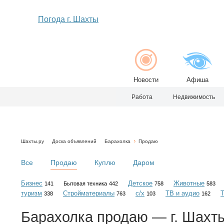
Погода г. Шахты
Новости
Афиша
Работа
Недвижимость
Шахты.ру
Доска объявлений
Барахолка
Продаю
Все
Продаю
Куплю
Даром
Бизнес
Детское
Животные
141
Бытовая техника
442
758
583
туризм
Стройматериалы
с/х
ТВ и аудио
338
763
103
162
Барахолка
продаю
— г. Шахт