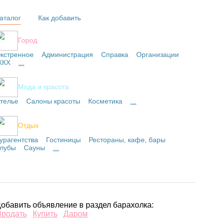
аталог
Как добавить
Город
кстренное
Администрация
Справка
Организации
ЖКХ
...
Мода и красота
телье
Салоны красоты
Косметика
...
Отдых
урагентства
Гостиницы
Рестораны, кафе, бары
лубы
Сауны
...
обавить объявление в раздел барахолка:
Продать
Купить
Даром