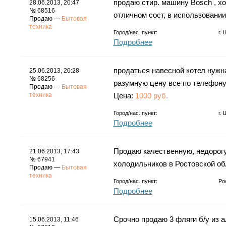
продаю стир. машину Bosch , хол
28.06.2013, 20:47
№ 68516
отличном сост, в использовании 
Продаю —
Бытовая
техника
Город/нас. пункт:
г.
Подробнее
продаться навесной котел нужна
25.06.2013, 20:28
№ 68256
разумную цену все по телефону 
Продаю —
Бытовая
техника
Цена:
1000 руб.
Город/нас. пункт:
г.
Подробнее
Продаю качественную, недорог
21.06.2013, 17:43
№ 67941
холодильников в Ростовской об
Продаю —
Бытовая
техника
Город/нас. пункт:
Ро
Подробнее
Срочно продаю 3 фляги б/у из а
15.06.2013, 11:46