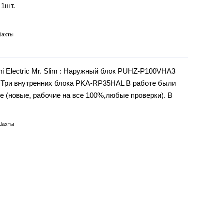
 1шт.
Шахты
i Electric Mr. Slim : Наружный блок PUHZ-P100VHA3
Три внутренних блока PKA-RP35HAL В работе были
е (новые, рабочие на все 100%,любые проверки). В
Шахты