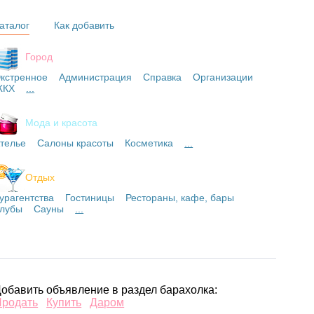
аталог
Как добавить
Город
кстренное
Администрация
Справка
Организации
ЖКХ
...
Мода и красота
телье
Салоны красоты
Косметика
...
Отдых
урагентства
Гостиницы
Рестораны, кафе, бары
лубы
Сауны
...
обавить объявление в раздел барахолка:
Продать
Купить
Даром