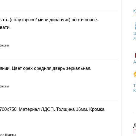
К
ать (полуторное/ мини диванчик) почти новое.
вати.
Э
Шахты
А
нии. Цвет орех средняя дверь зеркальная.
Т
Шахты
К
700х750. Материал ЛДСП. Толщина 16мм. Кромка
Д
род Шахты