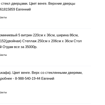
стекл дверцами. Цвет венге. Верхние дверцы
061815859 Евгенний
Шахты
миниевый 5 витрин 220см х 36см, ширина 86см,
х152(двойная) Стеллаж 250см х 206см х 36см Стол
й Отдам все за 35000р.
Шахты
афа). Цвет венге. Верх со стеклянными дверями,
робнее - 8-988-540-19-44 Евгений
Шахты