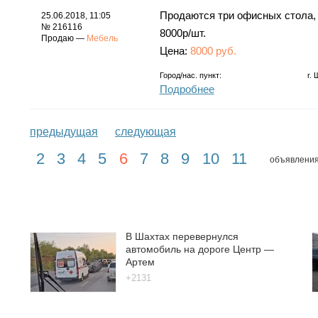
Продаются три офисных стола, 
25.06.2018, 11:05
№ 216116
8000р/шт.
Продаю —
Мебель
Цена:
8000 руб.
Город/нас. пункт:
г.
Подробнее
предыдущая
следующая
2
3
4
5
6
7
8
9
10
11
объявления
В Шахтах перевернулся
автомобиль на дороге Центр —
Артем
+2131