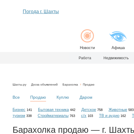
Погода г. Шахты
Новости
Афиша
Работа
Недвижимость
Шахты.ру
Доска объявлений
Барахолка
Продаю
Все
Продаю
Куплю
Даром
Бизнес
Бытовая техника
Детское
Животные
141
442
758
583
туризм
Стройматериалы
с/х
ТВ и аудио
338
763
103
162
Барахолка
продаю
— г. Шахт