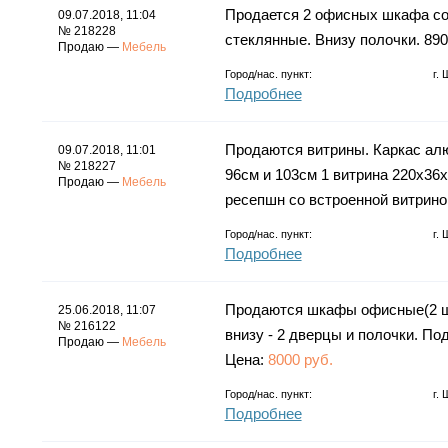
Продается 2 офисных шкафа со 
09.07.2018, 11:04
№ 218228
стеклянные. Внизу полочки. 89
Продаю —
Мебель
Город/нас. пункт:
г.
Подробнее
Продаются витрины. Каркас алю
09.07.2018, 11:01
№ 218227
96см и 103см 1 витрина 220х36
Продаю —
Мебель
ресепшн со встроенной витрино
Город/нас. пункт:
г.
Подробнее
Продаются шкафы офисные(2 шк
25.06.2018, 11:07
№ 216122
внизу - 2 дверцы и полочки. Под
Продаю —
Мебель
Цена:
8000 руб.
Город/нас. пункт:
г.
Подробнее