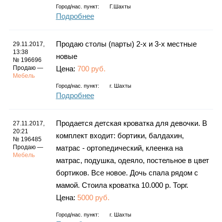
Город/нас. пункт:
Г.Шахты
Подробнее
Продаю столы (парты) 2-х и 3-х местные
29.11.2017,
13:38
новые
№ 196696
Продаю —
Цена:
700 руб.
Мебель
Город/нас. пункт:
г.
Шахты
Подробнее
Продается детская кроватка для девочки. В
27.11.2017,
20:21
комплект входит: бортики, балдахин,
№ 196485
Продаю —
матрас - ортопедический, клеенка на
Мебель
матрас, подушка, одеяло, постельное в цвет
бортиков. Все новое. Дочь спала рядом с
мамой. Стоила кроватка 10.000 р. Торг.
Цена:
5000 руб.
Город/нас. пункт:
г.
Шахты