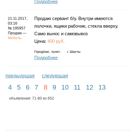
Подробнее
Продаю сервант б/у. Внутри имеются
21.11.2017,
03:16
полочки, ящики рабочие, стекла вверху.
№ 195957
Продаю —
Само вынос и самовывоз
Мебель
Цена:
400 руб.
Город/нас. пункт:
г.
Шахты
Подробнее
предыдущая
следующая
4
5
6
7
8
9
10
11
12
13
объявления: 71-80 из 652