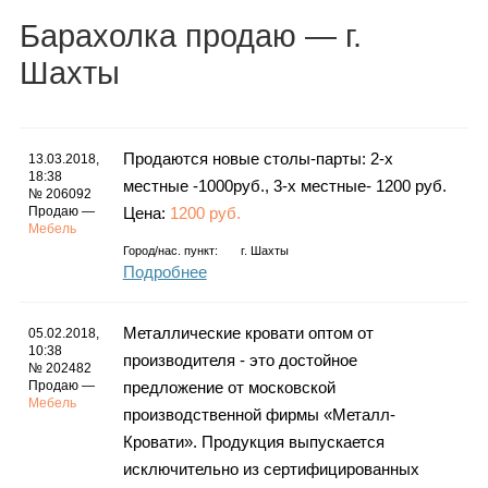
Каталог
Барахолка
продаю
— г.
Шахты
Инфо
Продаются новые столы-парты: 2-х
13.03.2018,
18:38
местные -1000руб., 3-х местные- 1200 руб.
№ 206092
Продаю —
Цена:
1200 руб.
Гороскоп
Мебель
Город/нас. пункт:
г.
Шахты
Подробнее
Карты
Металлические кровати оптом от
05.02.2018,
10:38
производителя - это достойное
№ 202482
Продаю —
предложение от московской
Мебель
производственной фирмы «Металл-
Фотогалерея
Кровати». Продукция выпускается
исключительно из сертифицированных