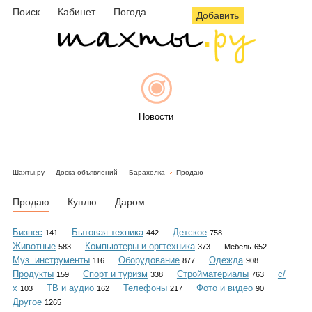
Поиск
Кабинет
Погода
Добавить
Новости
Шахты.ру
Доска объявлений
Барахолка
Продаю
Афиша
Продаю
Куплю
Даром
Бизнес
Бытовая техника
Детское
141
442
758
Животные
Компьютеры и оргтехника
583
373
Мебель
652
Объявления
Муз. инструменты
Оборудование
Одежда
116
877
908
Продукты
Спорт и туризм
Стройматериалы
с/
159
338
763
х
ТВ и аудио
Телефоны
Фото и видео
103
162
217
90
Другое
1265