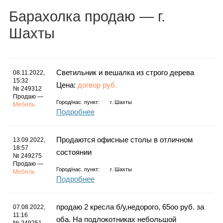
Каталог
Барахолка
продаю
— г.
Шахты
Инфо
Светильник и вешалка из строго дерева
08.11.2022,
15:32
Цена:
догвор руб.
№ 249312
Продаю —
Гороскоп
Город/нас. пункт:
г.
Шахты
Мебель
Подробнее
Продаются офисные столы в отличном
13.09.2022,
Карты
18:57
состоянии
№ 249275
Продаю —
Город/нас. пункт:
г.
Шахты
Мебель
Подробнее
Фотогалерея
продаю 2 кресла б/у,недорого, 65оо руб. за
07.08.2022,
11:16
оба. На подлокотниках небольшой