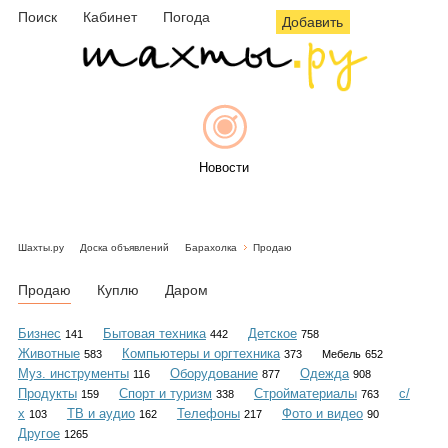
Поиск
Кабинет
Погода
Добавить
Новости
Шахты.ру
Доска объявлений
Барахолка
Продаю
Афиша
Продаю
Куплю
Даром
Бизнес
Бытовая техника
Детское
141
442
758
Животные
Компьютеры и оргтехника
583
373
Мебель
652
Объявления
Муз. инструменты
Оборудование
Одежда
116
877
908
Продукты
Спорт и туризм
Стройматериалы
с/
159
338
763
х
ТВ и аудио
Телефоны
Фото и видео
103
162
217
90
Другое
1265