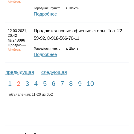
Мебель
Город/нас. пункт:
г.
Шахты
Подробнее
Продаются новые офисные столы. Тел. 22-
12.03.2021,
20:42
59-92, 8-918-566-70-11
№ 248096
Продаю —
Город/нас. пункт:
г.
Шахты
Мебель
Подробнее
предыдущая
следующая
1
2
3
4
5
6
7
8
9
10
объявления: 11-20 из 652