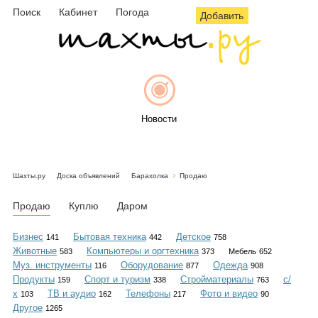
Поиск
Кабинет
Погода
Добавить
Новости
Шахты.ру
Доска объявлений
Барахолка
Продаю
Афиша
Продаю
Куплю
Даром
Бизнес
Бытовая техника
Детское
141
442
758
Животные
Компьютеры и оргтехника
583
373
Мебель
652
Объявления
Муз. инструменты
Оборудование
Одежда
116
877
908
Продукты
Спорт и туризм
Стройматериалы
с/
159
338
763
х
ТВ и аудио
Телефоны
Фото и видео
103
162
217
90
Другое
1265