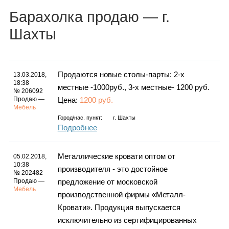
Каталог
Барахолка
продаю
— г.
Шахты
Инфо
Продаются новые столы-парты: 2-х
13.03.2018,
18:38
местные -1000руб., 3-х местные- 1200 руб.
№ 206092
Продаю —
Цена:
1200 руб.
Гороскоп
Мебель
Город/нас. пункт:
г.
Шахты
Подробнее
Карты
Металлические кровати оптом от
05.02.2018,
10:38
производителя - это достойное
№ 202482
Продаю —
предложение от московской
Мебель
производственной фирмы «Металл-
Фотогалерея
Кровати». Продукция выпускается
исключительно из сертифицированных