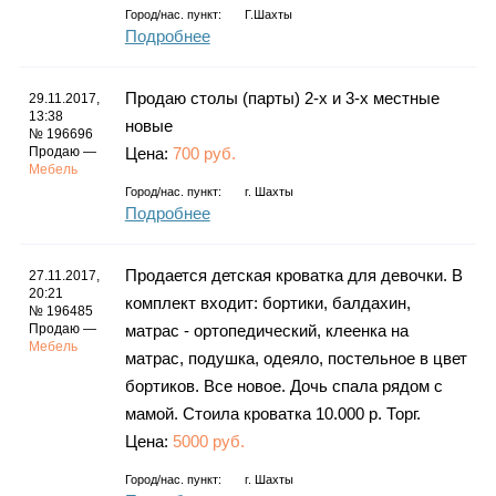
Город/нас. пункт:
Г.Шахты
Подробнее
Продаю столы (парты) 2-х и 3-х местные
29.11.2017,
13:38
новые
№ 196696
Продаю —
Цена:
700 руб.
Мебель
Город/нас. пункт:
г.
Шахты
Подробнее
Продается детская кроватка для девочки. В
27.11.2017,
20:21
комплект входит: бортики, балдахин,
№ 196485
Продаю —
матрас - ортопедический, клеенка на
Мебель
матрас, подушка, одеяло, постельное в цвет
бортиков. Все новое. Дочь спала рядом с
мамой. Стоила кроватка 10.000 р. Торг.
Цена:
5000 руб.
Город/нас. пункт:
г.
Шахты