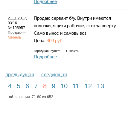
Подробнее
Продаю сервант б/у. Внутри имеются
21.11.2017,
03:16
полочки, ящики рабочие, стекла вверху.
№ 195957
Продаю —
Само вынос и самовывоз
Мебель
Цена:
400 руб.
Город/нас. пункт:
г.
Шахты
Подробнее
предыдущая
следующая
4
5
6
7
8
9
10
11
12
13
объявления: 71-80 из 652