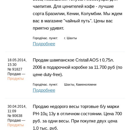
чаепития. Для ценителей кофе - лучшие
сорта Бразилии, Кении, Колумбии. Мы ждем
вас в магазине "чайный путь". Цены вас
приятно удивят.
Город/нас. пункт:
г.
Шахты
Подробнее
Продам шампанское Cristall AOS t 0,75л.
18.05.2014,
15:30
2006 в подарочной коробке за 11.700 руб (по
№ 91827
Продаю —
цене duty-free).
Продукты
Город/нас. пункт:
Шахты, Каменоломни
Подробнее
Продаю недорого весы торговые б/у марки
30.04.2014,
11:09
РН-10ц 13у в отличном состоянии. Цена 700
№ 90638
Продаю —
руб. за одни весы. При покупке двух цена
Продукты
1,0 тыс. руб.