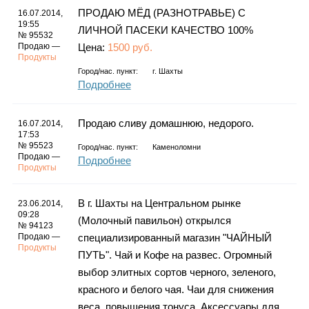
ПРОДАЮ МЁД (РАЗНОТРАВЬЕ) С
16.07.2014,
19:55
ЛИЧНОЙ ПАСЕКИ КАЧЕСТВО 100%
№ 95532
Продаю —
Цена:
1500 руб.
Продукты
Город/нас. пункт:
г.
Шахты
Подробнее
Продаю сливу домашнюю, недорого.
16.07.2014,
17:53
№ 95523
Город/нас. пункт:
Каменоломни
Продаю —
Подробнее
Продукты
В г. Шахты на Центральном рынке
23.06.2014,
09:28
(Молочный павильон) открылся
№ 94123
Продаю —
специализированный магазин "ЧАЙНЫЙ
Продукты
ПУТЬ". Чай и Кофе на развес. Огромный
выбор элитных сортов черного, зеленого,
красного и белого чая. Чаи для снижения
веса, повышения тонуса. Аксессуары для