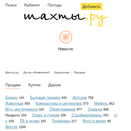
Поиск
Кабинет
Погода
Добавить
Новости
Шахты.ру
Доска объявлений
Барахолка
Продаю
Афиша
Продаю
Куплю
Даром
Бизнес
Бытовая техника
Детское
141
442
758
Животные
Компьютеры и оргтехника
Мебель
583
373
652
Объявления
Муз. инструменты
Оборудование
Одежда
116
877
908
Спорт и туризм
Стройматериалы
с/
Продукты
159
338
763
х
ТВ и аудио
Телефоны
Фото и видео
103
162
217
90
Другое
1265