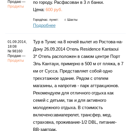
Продаю —
по городу. Расфасован в 3 л банки.
Продукты
Цена:
600 руб.
Город/нас. пункт:
г.
Шахты
Подробнее
Тур в Тунис на 8 ночей вылет из Ростова-на-
01.09.2014,
18:08
Дону 26.09.2014 Отель Residence Kantaoui
№ 98160
Продаю —
3* Отель расположен в самом центре Порт
Продукты
Эль Кантауи, примерно в 500 м от пляжа, в 7
км от Сусса. Представляет собой одно
трехэтажное здание. Рядом с отелем
магазины, а напротив - парк аттракционов.
Рекомендуем для отличного отдыха как
семей с детьми, так и для активного
молодежного отдыха. В стоимость
включено:авиаперелет, трансфер, мед.
страховка, проживание-1/2 DBL, питание-
BB-завтрак.