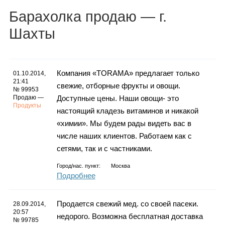
Каталог
Барахолка
продаю
— г.
Шахты
Инфо
Компания «TORAMA» предлагает только
01.10.2014,
21:41
свежие, отборные фрукты и овощи.
№ 99953
Продаю —
Доступные цены. Наши овощи- это
Гороскоп
Продукты
настоящий кладезь витаминов и никакой
«химии». Мы будем рады видеть вас в
числе наших клиентов. Работаем как с
Карты
сетями, так и с частниками.
Город/нас. пункт:
Москва
Подробнее
Фотогалерея
Продается свежий мед. со своей пасеки.
28.09.2014,
20:57
недорого. Возможна бесплатная доставка
№ 99785