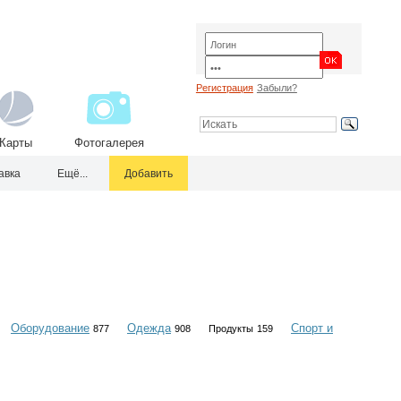
Регистрация
Забыли?
Карты
Фотогалерея
авка
Ещё...
Добавить
Оборудование
Одежда
Спорт и
877
908
Продукты
159