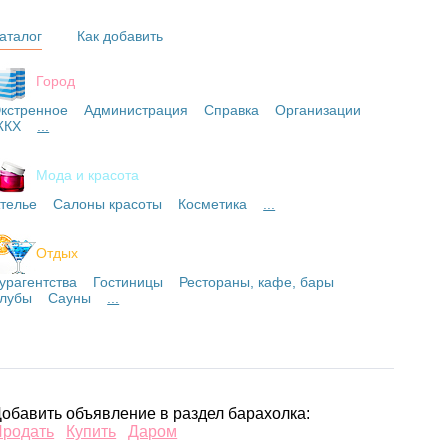
аталог
Как добавить
Город
кстренное
Администрация
Справка
Организации
ЖКХ
...
Мода и красота
телье
Салоны красоты
Косметика
...
Отдых
урагентства
Гостиницы
Рестораны, кафе, бары
лубы
Сауны
...
обавить объявление в раздел барахолка:
Продать
Купить
Даром