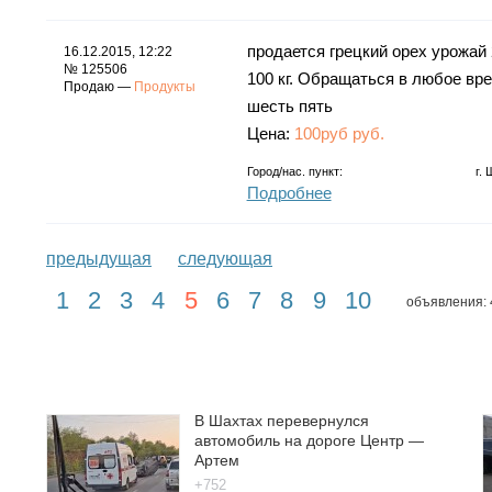
продается грецкий орех урожай 
16.12.2015, 12:22
№ 125506
100 кг. Обращаться в любое вре
Продаю —
Продукты
шесть пять
Цена:
100руб руб.
Город/нас. пункт:
г.
Подробнее
предыдущая
следующая
1
2
3
4
5
6
7
8
9
10
объявления: 
В Шахтах перевернулся
автомобиль на дороге Центр —
Артем
+752