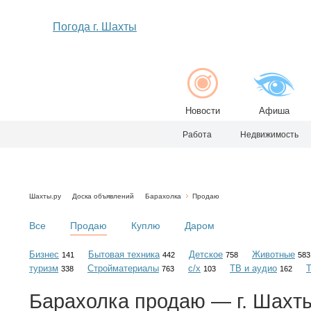
Погода г. Шахты
Новости
Афиша
Работа
Недвижимость
Шахты.ру
Доска объявлений
Барахолка
Продаю
Все
Продаю
Куплю
Даром
Бизнес
Бытовая техника
Детское
Животные
141
442
758
583
туризм
Стройматериалы
с/х
ТВ и аудио
338
763
103
162
Барахолка
продаю
— г. Шахт