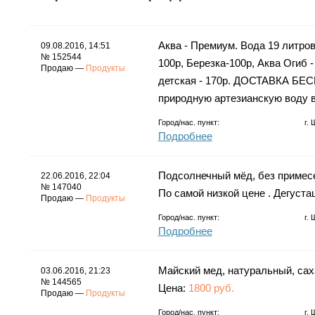
Аква - Премиум. Вода 19 литров
09.08.2016, 14:51
№ 152544
100р, Березка-100р, Аква Огиб -
Продаю —
Продукты
детская - 170р. ДОСТАВКА БЕ
природную артезианскую воду в
Город/нас. пункт:
г.
Подробнее
Подсолнечный мёд, без примесе
22.06.2016, 22:04
№ 147040
По самой низкой цене . Дегуста
Продаю —
Продукты
Город/нас. пункт:
г.
Подробнее
Майский мед, натуральный, сах
03.06.2016, 21:23
№ 144565
Цена:
1800 руб.
Продаю —
Продукты
Город/нас. пункт:
г.