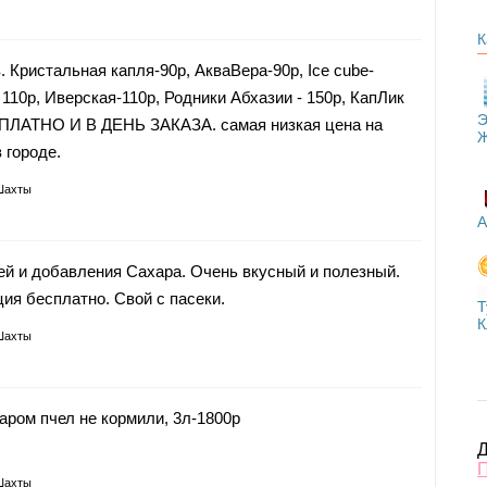
К
. Кристальная капля-90р, АкваВера-90р, Ice cube-
 110р, Иверская-110р, Родники Абхазии - 150р, КапЛик
Э
СПЛАТНО И В ДЕНЬ ЗАКАЗА. самая низкая цена на
 городе.
Шахты
А
й и добавления Сахара. Очень вкусный и полезный.
ция бесплатно. Свой с пасеки.
Т
К
Шахты
аром пчел не кормили, 3л-1800р
Д
Шахты