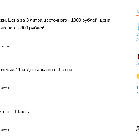
К
и. Цена за 3 литра цветочного - 1000 рублей, цена
икового - 800 рублей.
Э
Шахты
А
чения / 1 кг Доставка по г. Шахты
Т
Шахты
К
а по г. Шахты
Д
Шахты