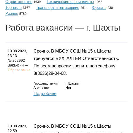
Строительство
Технические специалисты
Каталог
1639
1052
Торговля
Транспорт и автосервис
Юристы
3167
461
230
Разное
5780
Работа
вакансии
— г. Шахты
Инфо
Срочно. В МБОУ СОШ № 15 г. Шахты
10.08.2023,
13:13
требуется БУХГАЛТЕР. Ответственность.
Гороскоп
№ 262992
Вакансии —
По всем вопросам звонить по телефону:
Образование
8(8636)28-04-68.
Город/нас. пункт:
г.
Шахты
Карты
Агентство:
Нет
Подробнее
Фотогалерея
Срочно. В МБОУ СОШ № 15 г. Шахты
10.08.2023,
12:59