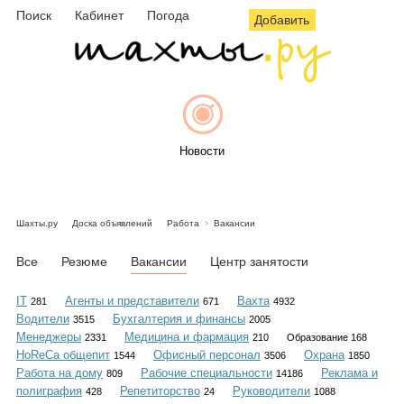
Поиск
Кабинет
Погода
Добавить
Новости
Шахты.ру
Доска объявлений
Работа
Вакансии
Афиша
Все
Резюме
Вакансии
Центр занятости
IT
Агенты и представители
Вахта
281
671
4932
Водители
Бухгалтерия и финансы
3515
2005
Объявления
Менеджеры
Медицина и фармация
2331
210
Образование 168
HoReCa общепит
Офисный персонал
Охрана
1544
3506
1850
Работа на дому
Рабочие специальности
Реклама и
809
14186
полиграфия
Репетиторство
Руководители
428
24
1088