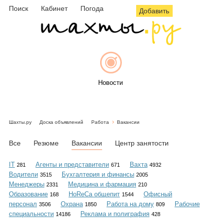
Поиск
Кабинет
Погода
Добавить
Новости
Шахты.ру
Доска объявлений
Работа
Вакансии
Афиша
Все
Резюме
Вакансии
Центр занятости
IT
Агенты и представители
Вахта
281
671
4932
Водители
Бухгалтерия и финансы
3515
2005
Объявления
Менеджеры
Медицина и фармация
2331
210
Образование
HoReCa общепит
Офисный
168
1544
персонал
Охрана
Работа на дому
Рабочие
3506
1850
809
специальности
Реклама и полиграфия
14186
428