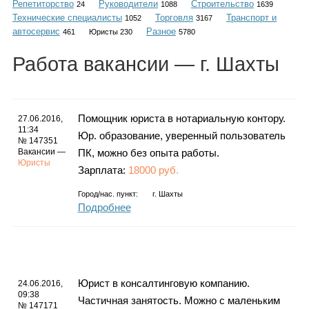
Репетиторство
Руководители
Строительство
Каталог
24
1088
1639
Технические специалисты
Торговля
Транспорт и
1052
3167
автосервис
Разное
461
Юристы 230
5780
Работа
вакансии
— г. Шахты
Инфо
Помощник юриста в нотариальную контору.
27.06.2016,
11:34
Юр. образование, уверенный пользователь
Гороскоп
№ 147351
Вакансии —
ПК, можно без опыта работы.
Юристы
Зарплата:
18000 руб.
Город/нас. пункт:
г.
Шахты
Карты
Подробнее
Фотогалерея
Юрист в консалтинговую компанию.
24.06.2016,
09:38
Частичная занятость. Можно с маленьким
№ 147171