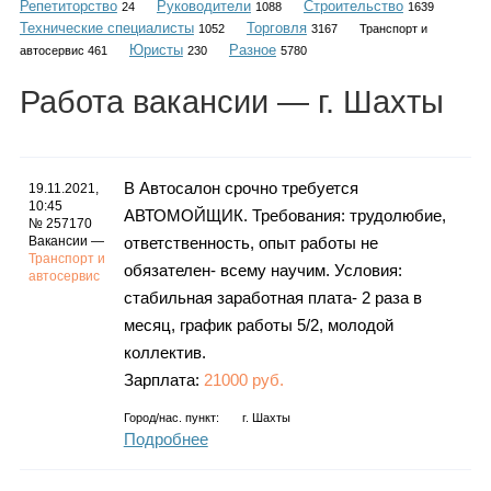
Репетиторство
Руководители
Строительство
Каталог
24
1088
1639
Технические специалисты
Торговля
1052
3167
Транспорт и
Юристы
Разное
автосервис 461
230
5780
Работа
вакансии
— г. Шахты
Инфо
В Автосалон срочно требуется
19.11.2021,
10:45
АВТОМОЙЩИК. Требования: трудолюбие,
Гороскоп
№ 257170
Вакансии —
ответственность, опыт работы не
Транспорт и
обязателен- всему научим. Условия:
автосервис
стабильная заработная плата- 2 раза в
Карты
месяц, график работы 5/2, молодой
коллектив.
Зарплата:
21000 руб.
Город/нас. пункт:
г.
Шахты
Фотогалерея
Подробнее