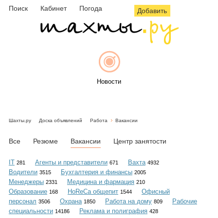
Поиск
Кабинет
Погода
Добавить
Новости
Шахты.ру
Доска объявлений
Работа
Вакансии
Афиша
Все
Резюме
Вакансии
Центр занятости
IT
Агенты и представители
Вахта
281
671
4932
Водители
Бухгалтерия и финансы
3515
2005
Объявления
Менеджеры
Медицина и фармация
2331
210
Образование
HoReCa общепит
Офисный
168
1544
персонал
Охрана
Работа на дому
Рабочие
3506
1850
809
специальности
Реклама и полиграфия
14186
428