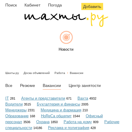
Поиск
Кабинет
Погода
Добавить
Новости
Шахты.ру
Доска объявлений
Работа
Вакансии
Афиша
Все
Резюме
Вакансии
Центр занятости
IT
Агенты и представители
Вахта
281
671
4932
Водители
Бухгалтерия и финансы
3515
2005
Объявления
Менеджеры
Медицина и фармация
2331
210
Образование
HoReCa общепит
Офисный
168
1544
персонал
Охрана
Работа на дому
Рабочие
3506
1850
809
специальности
Реклама и полиграфия
14186
428