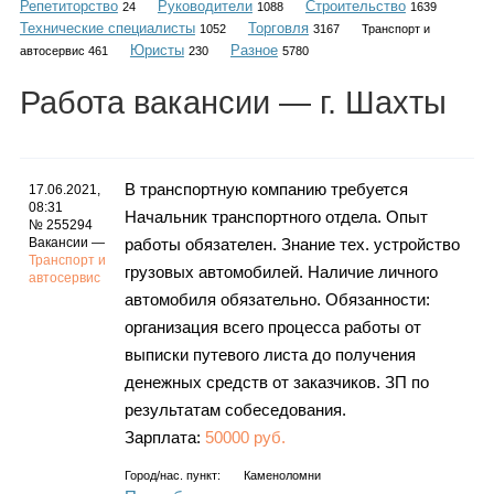
Репетиторство
Руководители
Строительство
Каталог
24
1088
1639
Технические специалисты
Торговля
1052
3167
Транспорт и
Юристы
Разное
автосервис 461
230
5780
Работа
вакансии
— г. Шахты
Инфо
В транспортную компанию требуется
17.06.2021,
08:31
Начальник транспортного отдела. Опыт
Гороскоп
№ 255294
Вакансии —
работы обязателен. Знание тех. устройство
Транспорт и
грузовых автомобилей. Наличие личного
автосервис
автомобиля обязательно. Обязанности:
Карты
организация всего процесса работы от
выписки путевого листа до получения
денежных средств от заказчиков. ЗП по
результатам собеседования.
Фотогалерея
Зарплата:
50000 руб.
Город/нас. пункт:
Каменоломни