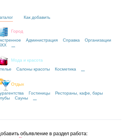
аталог
Как добавить
Город
кстренное
Администрация
Справка
Организации
ЖКХ
...
Мода и красота
телье
Салоны красоты
Косметика
...
Отдых
урагентства
Гостиницы
Рестораны, кафе, бары
лубы
Сауны
...
обавить объявление в раздел работа: