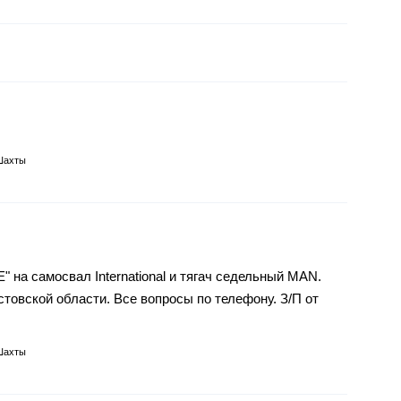
Шахты
" на самосвал International и тягач седельный MAN.
товской области. Все вопросы по телефону. З/П от
Шахты