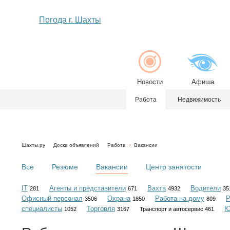
Погода г. Шахты
Новости
Афиша
Работа
Недвижимость
Шахты.ру
Доска объявлений
Работа
Вакансии
Все
Резюме
Вакансии
Центр занятости
IT
Агенты и представители
Вахта
Водители
281
671
4932
35
Офисный персонал
Охрана
Работа на дому
Р
3506
1850
809
специалисты
Торговля
Ю
1052
3167
Транспорт и автосервис 461