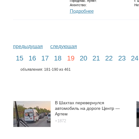
Город/нас. пункт:
г.
Агентство:
Не
Подробнее
предыдущая
следующая
15
16
17
18
19
20
21
22
23
24
объявления: 181-190 из 461
В Шахтах перевернулся
автомобиль на дороге Центр —
Артем
+1872