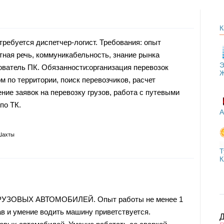
К
ребуется диспетчер-логист. Требования: опыт
тная речь, коммуникабельность, знание рынка
Э
ователь ПК. Обязанности:организация перевозок
 по территории, поиск перевозчиков, расчет
ние заявок на перевозку грузов, работа с путевыми
по ТК.
А
Шахты
Т
К
ЗОВЫХ АВТОМОБИЛЕЙ. Опыт работы не менее 1
ав и умение водить машину приветствуется.
Д