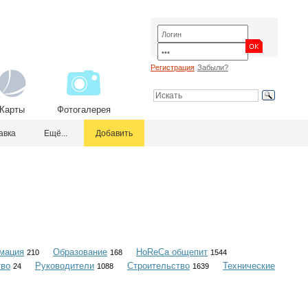
Регистрация
Забыли?
Карты
Фотогалерея
авка
Ещё...
Добавить
мация
Образование
HoReCa общепит
210
168
1544
тво
Руководители
Строительство
Технические
24
1088
1639