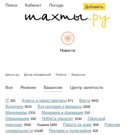
Поиск
Кабинет
Погода
Добавить
Новости
Шахты.ру
Доска объявлений
Работа
Вакансии
Афиша
Все
Резюме
Вакансии
Центр занятости
IT
Агенты и представители
Вахта
281
671
4932
Водители
Бухгалтерия и финансы
3515
2005
Объявления
Менеджеры
Медицина и фармация
2331
210
Образование
HoReCa общепит
Офисный
168
1544
персонал
Работа на дому
Рабочие
3506
Охрана 1850
809
специальности
Реклама и полиграфия
14186
428