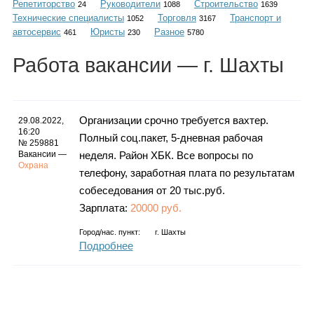
Репетиторство
Руководители
Строительство
Каталог
24
1088
1639
Технические специалисты
Торговля
Транспорт и
1052
3167
автосервис
Юристы
Разное
461
230
5780
Работа
вакансии
— г. Шахты
Инфо
Организации срочно требуется вахтер.
29.08.2022,
16:20
Полный соц.пакет, 5-дневная рабочая
Гороскоп
№ 259881
Вакансии —
неделя. Район ХБК. Все вопросы по
Охрана
телефону, заработная плата по результатам
собеседования от 20 тыс.руб.
Карты
Зарплата:
20000 руб.
Город/нас. пункт:
г.
Шахты
Подробнее
Фотогалерея