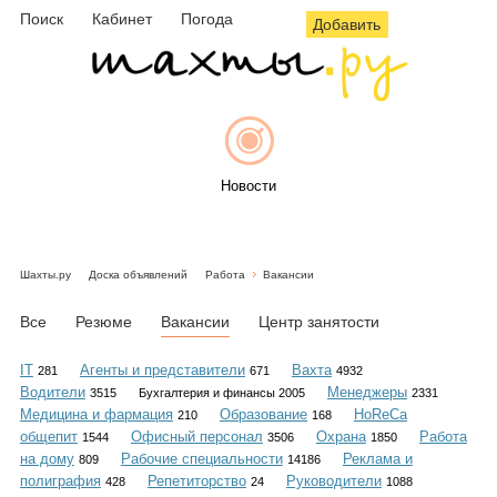
Поиск
Кабинет
Погода
Добавить
Новости
Шахты.ру
Доска объявлений
Работа
Вакансии
Афиша
Все
Резюме
Вакансии
Центр занятости
IT
Агенты и представители
Вахта
281
671
4932
Водители
Менеджеры
3515
Бухгалтерия и финансы 2005
2331
Объявления
Медицина и фармация
Образование
HoReCa
210
168
общепит
Офисный персонал
Охрана
Работа
1544
3506
1850
на дому
Рабочие специальности
Реклама и
809
14186
полиграфия
Репетиторство
Руководители
428
24
1088