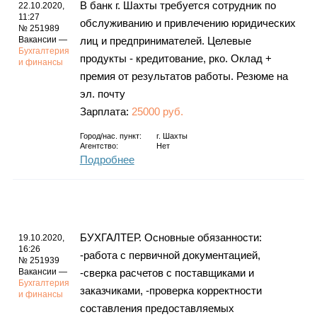
В банк г. Шахты требуется сотрудник по
22.10.2020,
11:27
обслуживанию и привлечению юридических
№ 251989
Вакансии —
лиц и предпринимателей. Целевые
Бухгалтерия
продукты - кредитование, рко. Оклад +
и финансы
премия от результатов работы. Резюме на
эл. почту
Зарплата:
25000 руб.
Город/нас. пункт:
г.
Шахты
Агентство:
Нет
Подробнее
БУХГАЛТЕР. Основные обязанности:
19.10.2020,
16:26
-работа с первичной документацией,
№ 251939
Вакансии —
-сверка расчетов с поставщиками и
Бухгалтерия
заказчиками, -проверка корректности
и финансы
составления предоставляемых