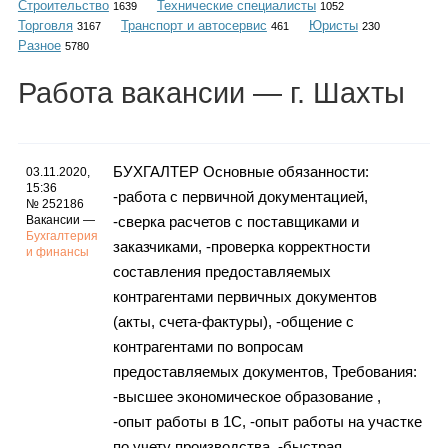
Строительство
Технические специалисты
Каталог
1639
1052
Торговля
Транспорт и автосервис
Юристы
3167
461
230
Разное
5780
Работа
вакансии
— г. Шахты
Инфо
БУХГАЛТЕР Основные обязанности:
03.11.2020,
15:36
-работа с первичной документацией,
Гороскоп
№ 252186
Вакансии —
-сверка расчетов с поставщиками и
Бухгалтерия
заказчиками, -проверка корректности
и финансы
составления предоставляемых
Карты
контрагентами первичных документов
(акты, счета-фактуры), -общение с
контрагентами по вопросам
предоставляемых документов, Требования:
Фотогалерея
-высшее экономическое образование ,
-опыт работы в 1С, -опыт работы на участке
по учету производства, -быстрая