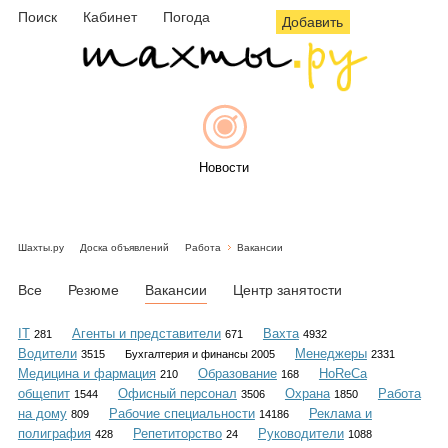
Поиск
Кабинет
Погода
Добавить
Новости
Шахты.ру
Доска объявлений
Работа
Вакансии
Афиша
Все
Резюме
Вакансии
Центр занятости
IT
Агенты и представители
Вахта
281
671
4932
Водители
Менеджеры
3515
Бухгалтерия и финансы 2005
2331
Объявления
Медицина и фармация
Образование
HoReCa
210
168
общепит
Офисный персонал
Охрана
Работа
1544
3506
1850
на дому
Рабочие специальности
Реклама и
809
14186
полиграфия
Репетиторство
Руководители
428
24
1088