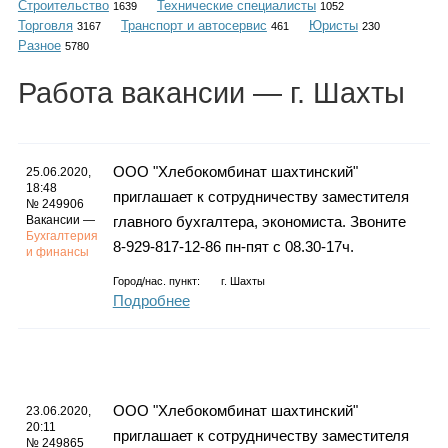
Строительство
Технические специалисты
Каталог
1639
1052
Торговля
Транспорт и автосервис
Юристы
3167
461
230
Разное
5780
Работа
вакансии
— г. Шахты
Инфо
ООО "Хлебокомбинат шахтинский"
25.06.2020,
18:48
приглашает к сотрудничеству заместителя
Гороскоп
№ 249906
Вакансии —
главного бухгалтера, экономиста. Звоните
Бухгалтерия
8-929-817-12-86 пн-пят с 08.30-17ч.
и финансы
Город/нас. пункт:
г.
Шахты
Карты
Подробнее
Фотогалерея
ООО "Хлебокомбинат шахтинский"
23.06.2020,
20:11
приглашает к сотрудничеству заместителя
№ 249865