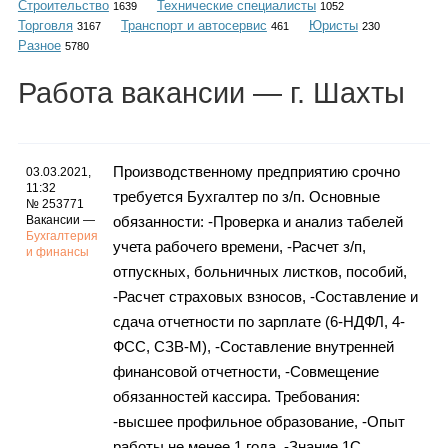
Строительство
Технические специалисты
Каталог
1639
1052
Торговля
Транспорт и автосервис
Юристы
3167
461
230
Разное
5780
Работа
вакансии
— г. Шахты
Инфо
Производственному предприятию срочно
03.03.2021,
11:32
требуется Бухгалтер по з/п. Основные
Гороскоп
№ 253771
Вакансии —
обязанности: -Проверка и анализ табелей
Бухгалтерия
учета рабочего времени, -Расчет з/п,
и финансы
отпускных, больничных листков, пособий,
Карты
-Расчет страховых взносов, -Составление и
сдача отчетности по зарплате (6-НДФЛ, 4-
ФСС, СЗВ-М), -Составление внутренней
финансовой отчетности, -Совмещение
Фотогалерея
обязанностей кассира. Требования:
-высшее профильное образование, -Опыт
работы не менее 1 года, -Знание 1С