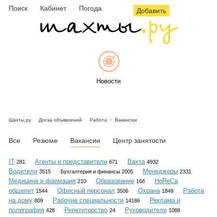
Поиск
Кабинет
Погода
Добавить
Новости
Шахты.ру
Доска объявлений
Работа
Вакансии
Афиша
Все
Резюме
Вакансии
Центр занятости
IT
Агенты и представители
Вахта
281
671
4932
Водители
Менеджеры
3515
Бухгалтерия и финансы 2005
2331
Объявления
Медицина и фармация
Образование
HoReCa
210
168
общепит
Офисный персонал
Охрана
Работа
1544
3506
1849
на дому
Рабочие специальности
Реклама и
809
14186
полиграфия
Репетиторство
Руководители
428
24
1088