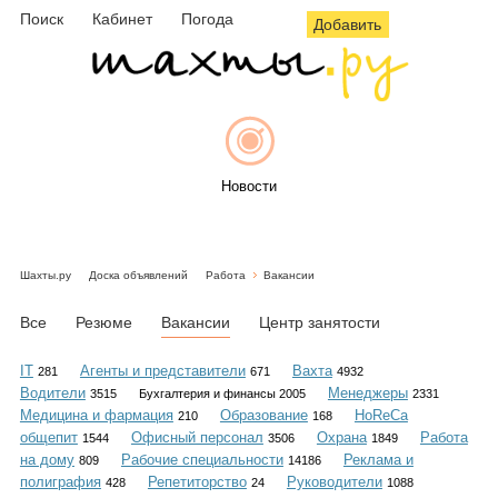
Поиск
Кабинет
Погода
Добавить
Новости
Шахты.ру
Доска объявлений
Работа
Вакансии
Афиша
Все
Резюме
Вакансии
Центр занятости
IT
Агенты и представители
Вахта
281
671
4932
Водители
Менеджеры
3515
Бухгалтерия и финансы 2005
2331
Объявления
Медицина и фармация
Образование
HoReCa
210
168
общепит
Офисный персонал
Охрана
Работа
1544
3506
1849
на дому
Рабочие специальности
Реклама и
809
14186
полиграфия
Репетиторство
Руководители
428
24
1088