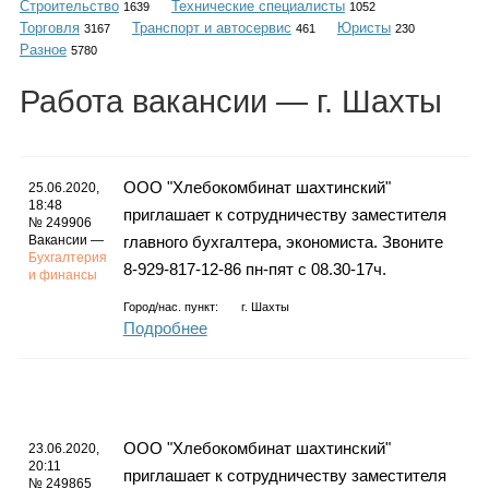
Строительство
Технические специалисты
Каталог
1639
1052
Торговля
Транспорт и автосервис
Юристы
3167
461
230
Разное
5780
Работа
вакансии
— г. Шахты
Инфо
ООО "Хлебокомбинат шахтинский"
25.06.2020,
18:48
приглашает к сотрудничеству заместителя
Гороскоп
№ 249906
Вакансии —
главного бухгалтера, экономиста. Звоните
Бухгалтерия
8-929-817-12-86 пн-пят с 08.30-17ч.
и финансы
Город/нас. пункт:
г.
Шахты
Карты
Подробнее
Фотогалерея
ООО "Хлебокомбинат шахтинский"
23.06.2020,
20:11
приглашает к сотрудничеству заместителя
№ 249865