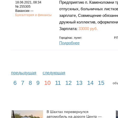
Предприятию п. Каменоломни т
18.06.2021, 08:34
№ 255305
отпускных, больничных листков
Вакансии —
Бухгалтерия и финансы
зарплате, Совмещение обязаннос
дружный коллектив, оформление
Зарплата:
33000 руб.
Город/нас. пункт:
Р.
Подробнее
предыдущая
следующая
6
7
8
9
10
11
12
13
14
15
объ
В Шахтах перевернулся
автомобиль на дороге Центр —