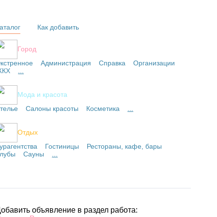
аталог
Как добавить
Город
кстренное
Администрация
Справка
Организации
ЖКХ
...
Мода и красота
телье
Салоны красоты
Косметика
...
Отдых
урагентства
Гостиницы
Рестораны, кафе, бары
лубы
Сауны
...
обавить объявление в раздел работа: