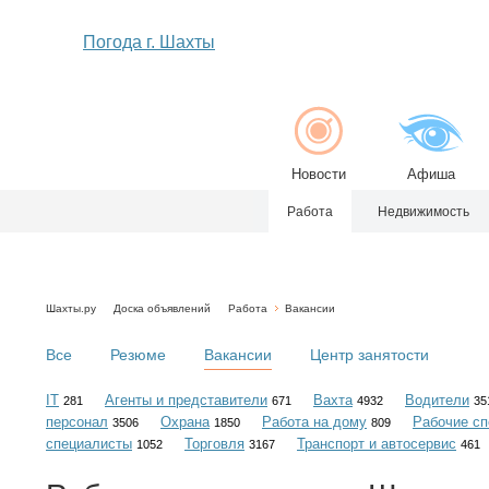
Погода г. Шахты
Новости
Афиша
Работа
Недвижимость
Шахты.ру
Доска объявлений
Работа
Вакансии
Все
Резюме
Вакансии
Центр занятости
IT
Агенты и представители
Вахта
Водители
281
671
4932
35
персонал
Охрана
Работа на дому
Рабочие сп
3506
1850
809
специалисты
Торговля
Транспорт и автосервис
1052
3167
461