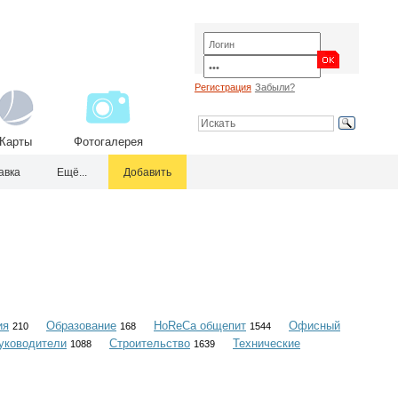
Регистрация
Забыли?
Карты
Фотогалерея
авка
Ещё...
Добавить
ия
Образование
HoReCa общепит
Офисный
210
168
1544
уководители
Строительство
Технические
1088
1639