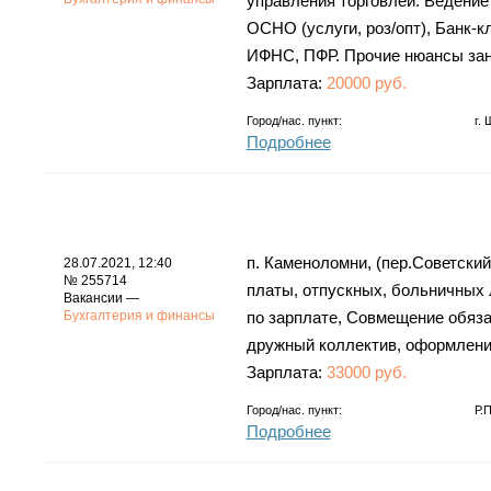
управления торговлей. Ведение
ОСНО (услуги, роз/опт), Банк-к
ИФНС, ПФР. Прочие нюансы зан
Зарплата:
20000 руб.
Город/нас. пункт:
г.
Подробнее
п. Каменоломни, (пер.Советский
28.07.2021, 12:40
№ 255714
платы, отпускных, больничных 
Вакансии —
Бухгалтерия и финансы
по зарплате, Совмещение обязан
дружный коллектив, оформление
Зарплата:
33000 руб.
Город/нас. пункт:
Р.
Подробнее