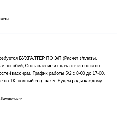
Шахты
ребуется БУХГАЛТЕР ПО З/П (Расчет з/платы,
 и пособий, Составление и сдача отчетности по
тей кассира). График работы 5/2 с 8-00 до 17-00,
 по ТК, полный соц. пакет. Будем рады каждому.
п.Каменоломни