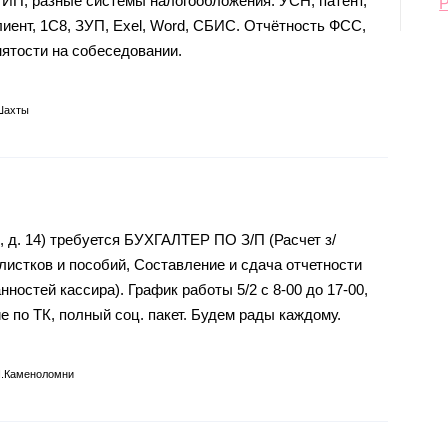
 ИП, разные системы налогообложения: УСН, патент,
лиент, 1С8, ЗУП, Exel, Word, СБИС. Отчётность ФСС,
ятости на собеседовании.
Шахты
, д. 14) требуется БУХГАЛТЕР ПО З/П (Расчет з/
листков и пособий, Составление и сдача отчетности
ностей кассира). График работы 5/2 с 8-00 до 17-00,
 по ТК, полный соц. пакет. Будем рады каждому.
п.Каменоломни