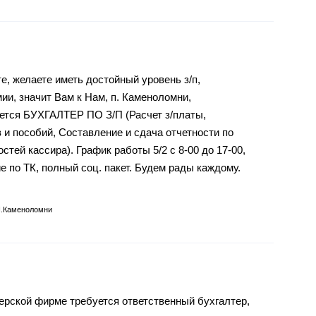
е, желаете иметь достойный уровень з/п,
и, значит Вам к Нам, п. Каменоломни,
буется БУХГАЛТЕР ПО З/П (Расчет з/платы,
 и пособий, Составление и сдача отчетности по
тей кассира). График работы 5/2 с 8-00 до 17-00,
 по ТК, полный соц. пакет. Будем рады каждому.
п.Каменоломни
ерской фирме требуется ответcтвенный буxгалтeр,