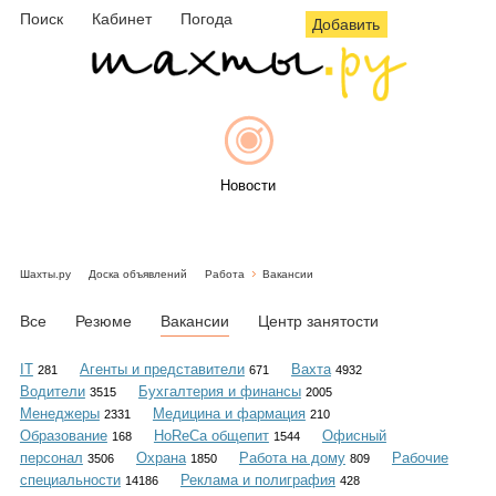
Поиск
Кабинет
Погода
Добавить
Новости
Шахты.ру
Доска объявлений
Работа
Вакансии
Афиша
Все
Резюме
Вакансии
Центр занятости
IT
Агенты и представители
Вахта
281
671
4932
Водители
Бухгалтерия и финансы
3515
2005
Объявления
Менеджеры
Медицина и фармация
2331
210
Образование
HoReCa общепит
Офисный
168
1544
персонал
Охрана
Работа на дому
Рабочие
3506
1850
809
специальности
Реклама и полиграфия
14186
428