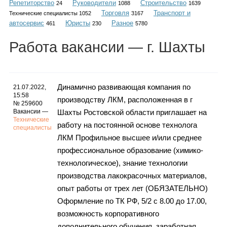
Репетиторство
Руководители
Строительство
Каталог
24
1088
1639
Торговля
Транспорт и
Технические специалисты 1052
3167
автосервис
Юристы
Разное
461
230
5780
Работа
вакансии
— г. Шахты
Инфо
Динамично развивающая компания по
21.07.2022,
15:58
производству ЛКМ, расположенная в г
Гороскоп
№ 259600
Вакансии —
Шахты Ростовской области приглашает на
Технические
работу на постоянной основе технолога
специалисты
ЛКМ Профильное высшее и/или среднее
Карты
профессиональное образование (химико-
технологическое), знание технологии
производства лакокрасочных материалов,
опыт работы от трех лет (ОБЯЗАТЕЛЬНО)
Фотогалерея
Оформление по ТК РФ, 5/2 с 8.00 до 17.00,
возможность корпоративного
дополнительного обучения, заработная