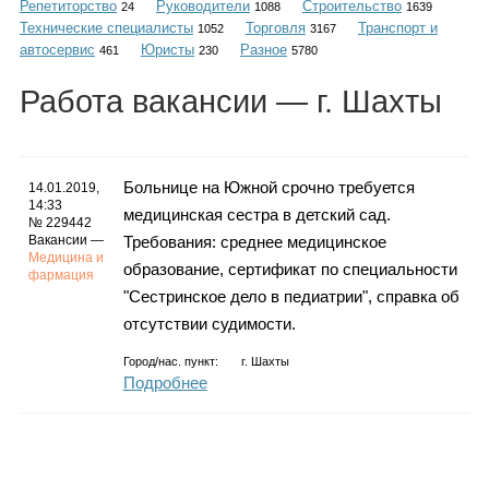
Репетиторство
Руководители
Строительство
Каталог
24
1088
1639
Технические специалисты
Торговля
Транспорт и
1052
3167
автосервис
Юристы
Разное
461
230
5780
Работа
вакансии
— г. Шахты
Инфо
Больнице на Южной срочно требуется
14.01.2019,
14:33
медицинская сестра в детский сад.
Гороскоп
№ 229442
Вакансии —
Требования: среднее медицинское
Медицина и
образование, сертификат по специальности
фармация
"Сестринское дело в педиатрии", справка об
Карты
отсутствии судимости.
Город/нас. пункт:
г.
Шахты
Подробнее
Фотогалерея