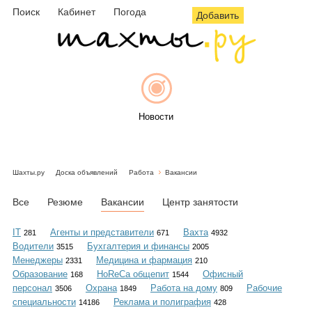
Поиск
Кабинет
Погода
Добавить
Новости
Шахты.ру
Доска объявлений
Работа
Вакансии
Афиша
Все
Резюме
Вакансии
Центр занятости
IT
Агенты и представители
Вахта
281
671
4932
Водители
Бухгалтерия и финансы
3515
2005
Объявления
Менеджеры
Медицина и фармация
2331
210
Образование
HoReCa общепит
Офисный
168
1544
персонал
Охрана
Работа на дому
Рабочие
3506
1849
809
специальности
Реклама и полиграфия
14186
428