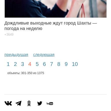
Дождливые выходные ждут город Шахты —
погода на неделю
+3649
предыдущая
следующая
1
2
3
4
5
6
7
8
9
10
объекты: 301-350 из 1375