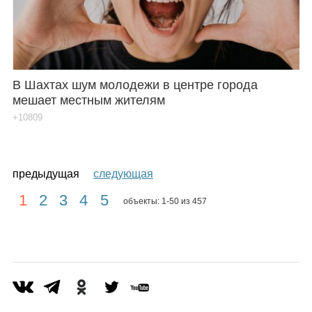
В Шахтах шум молодежи в центре города
мешает местным жителям
+10809
предыдущая
следующая
1
2
3
4
5
объекты: 1-50 из 457