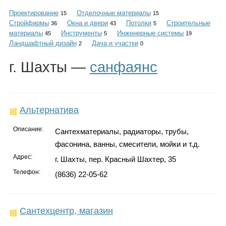
Каталог
Проектирование
Отделочные материалы
15
15
Стройфирмы
Окна и двери
Потолки
Строительные
36
43
5
материалы
Инструменты
Инженерные системы
45
5
19
Ландшафтный дизайн
Дача и участки
2
0
Инфо
г. Шахты —
санфаянс
Гороскоп
Альтернатива
Описание:
Сантехматериалы, радиаторы, трубы,
фасонина, ванны, смесители, мойки и т.д.
Карты
Адрес:
г. Шахты, пер. Красный Шахтер, 35
Телефон:
(8636) 22-05-62
Фотогалерея
Сантехцентр, магазин