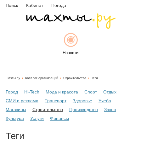
Поиск
Кабинет
Погода
Новости
Шахты.ру
Каталог организаций
Строительство
Теги
Афиша
Город
Hi-Tech
Мода и красота
Спорт
Отдых
СМИ и реклама
Транспорт
Здоровье
Учеба
Магазины
Строительство
Производство
Закон
Объявления
Культура
Услуги
Финансы
Теги