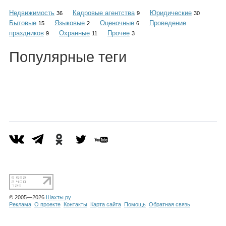
Каталог
Недвижимость
Кадровые агентства
Юридические
36
9
30
Бытовые
Языковые
Оценочные
Проведение
15
2
6
праздников
Охранные
Прочее
9
11
3
Инфо
Популярные теги
Гороскоп
Карты
Фотогалерея
© 2005—2026
Шахты.ру
Реклама
О проекте
Контакты
Карта сайта
Помощь
Обратная связь