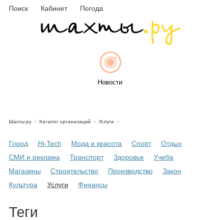
Поиск
Кабинет
Погода
Новости
Шахты.ру
Каталог организаций
Услуги
Афиша
Город
Hi-Tech
Мода и красота
Спорт
Отдых
СМИ и реклама
Транспорт
Здоровье
Учеба
Магазины
Строительство
Производство
Закон
Объявления
Культура
Услуги
Финансы
Теги