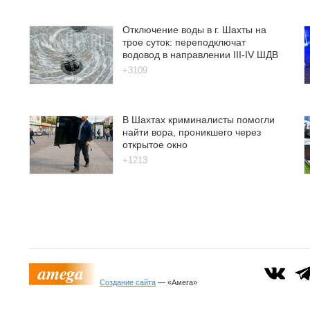
Отключение воды в г. Шахты на
трое суток: переподключат
водовод в направлении III-IV ШДВ
+3109
В Шахтах криминалисты помогли
найти вора, проникшего через
открытое окно
+1213
Создание сайта
— «Амега»