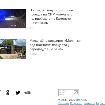
Пострадал подросток после
проезда на СИМ «лежачего
полицейского» в Каменске-
Шахтинском
+910
Масштабно расширят «Малинки»
под Шахтами: парку птиц
передадут еще земли
+1976
© 2005—2026
Шахты.ру
Реклама
О проекте
Контакты
Карта 