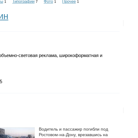
лы
Типографии
Фото
Прочее
1
7
1
1
ин
объемно-световая реклама, широкоформатная и
5
Водитель и пассажир погибли под
Ростовом-на-Дону, врезавшись на