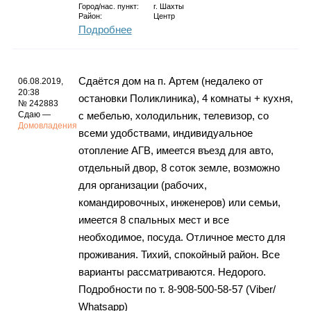
Город/нас. пункт:
г.
Шахты
Район:
Центр
Подробнее
Сдаётся дом на п. Артем (недалеко от
06.08.2019,
20:38
остановки Поликлиника), 4 комнаты + кухня,
№ 242883
Сдаю —
с мебелью, холодильник, телевизор, со
Домовладения
всеми удобствами, индивидуальное
отопление АГВ, имеется въезд для авто,
отдельный двор, 8 соток земле, возможно
для организации (рабочих,
командировочных, инженеров) или семьи,
имеется 8 спальных мест и все
необходимое, посуда. Отличное место для
проживания. Тихий, спокойный район. Все
варианты рассматриваются. Недорого.
Подробности по т. 8-908-500-58-57 (Viber/
Whatsapp)