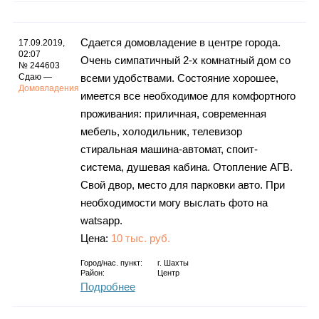
Сдается домовладение в центре города.
17.09.2019,
02:07
Очень симпатичный 2-х комнатный дом со
№ 244603
Сдаю —
всеми удобствами. Состояние хорошее,
Домовладения
имеется все необходимое для комфортного
проживания: приличная, современная
мебель, холодильник, телевизор
стиральная машина-автомат, споит-
система, душевая кабина. Отопление АГВ.
Свой двор, место для парковки авто. При
необходимости могу выслать фото на
watsapp.
Цена:
10 тыс. руб.
Город/нас. пункт:
г.
Шахты
Район:
Центр
Подробнее