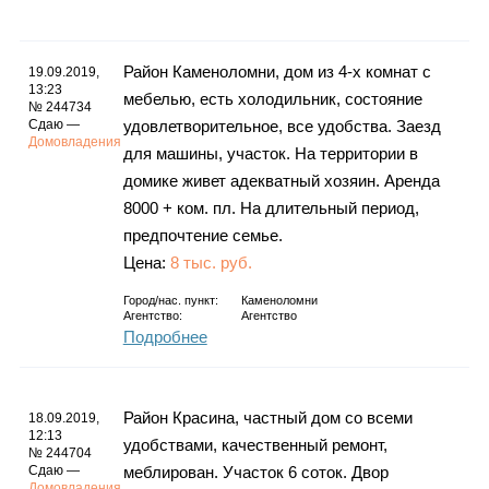
Каталог
Район Каменоломни, дом из 4-х комнат с
19.09.2019,
13:23
мебелью, есть холодильник, состояние
№ 244734
Инфо
Сдаю —
удовлетворительное, все удобства. Заезд
Домовладения
для машины, участок. На территории в
домике живет адекватный хозяин. Аренда
8000 + ком. пл. На длительный период,
Гороскоп
предпочтение семье.
Цена:
8 тыс. руб.
Город/нас. пункт:
Каменоломни
Агентство:
Агентство
Карты
Подробнее
Район Красина, частный дом со всеми
18.09.2019,
Фотогалерея
12:13
удобствами, качественный ремонт,
№ 244704
Сдаю —
меблирован. Участок 6 соток. Двор
Домовладения