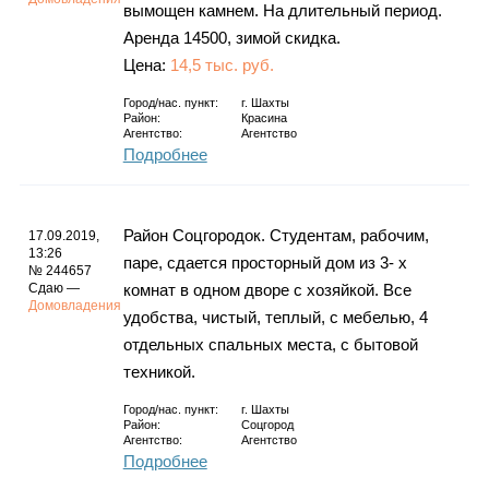
вымощен камнем. На длительный период.
Аренда 14500, зимой скидка.
Цена:
14,5 тыс. руб.
Город/нас. пункт:
г.
Шахты
Район:
Красина
Агентство:
Агентство
Подробнее
Район Соцгородок. Студентам, рабочим,
17.09.2019,
13:26
паре, сдается просторный дом из 3- х
№ 244657
Сдаю —
комнат в одном дворе с хозяйкой. Все
Домовладения
удобства, чистый, теплый, с мебелью, 4
отдельных спальных места, с бытовой
техникой.
Город/нас. пункт:
г.
Шахты
Район:
Соцгород
Агентство:
Агентство
Подробнее