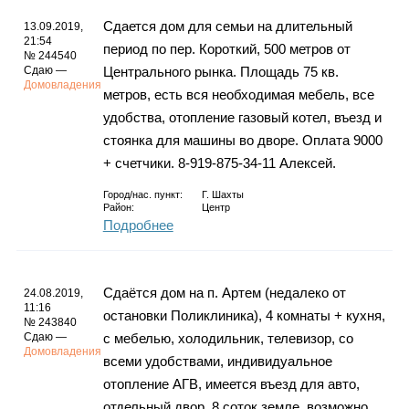
Сдается дом для семьи на длительный
13.09.2019,
21:54
период по пер. Короткий, 500 метров от
№ 244540
Сдаю —
Центрального рынка. Площадь 75 кв.
Домовладения
метров, есть вся необходимая мебель, все
удобства, отопление газовый котел, въезд и
стоянка для машины во дворе. Оплата 9000
+ счетчики. 8-919-875-34-11 Алексей.
Город/нас. пункт:
Г. Шахты
Район:
Центр
Подробнее
Сдаётся дом на п. Артем (недалеко от
24.08.2019,
11:16
остановки Поликлиника), 4 комнаты + кухня,
№ 243840
Сдаю —
с мебелью, холодильник, телевизор, со
Домовладения
всеми удобствами, индивидуальное
отопление АГВ, имеется въезд для авто,
отдельный двор, 8 соток земле, возможно