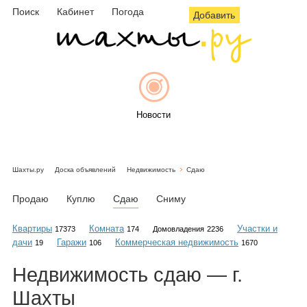
Поиск
Кабинет
Погода
Добавить
Новости
Шахты.ру
Доска объявлений
Недвижимость
Сдаю
Афиша
Продаю
Куплю
Сдаю
Сниму
Квартиры
Комната
Участки и
17373
174
Домовладения
2236
дачи
Гаражи
Коммерческая недвижимость
19
106
1670
Объявления
Недвижимость
сдаю
— г.
Шахты