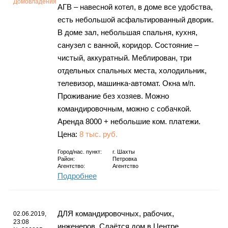
Домовладения
АГВ – навесной котел, в доме все удобства,
есть небольшой асфальтированный дворик.
В доме зал, небольшая спальня, кухня,
санузел с ванной, коридор. Состояние –
чистый, аккуратный. Меблирован, три
отдельных спальных места, холодильник,
телевизор, машинка-автомат. Окна м/п.
Проживание без хозяев. Можно
командировочным, можно с собачкой.
Аренда 8000 + небольшие ком. платежи.
Цена:
8 тыс. руб.
Город/нас. пункт:
г.
Шахты
Район:
Петровка
Агентство:
Агентство
Подробнее
ДЛЯ командировочных, рабочих,
02.06.2019,
23:08
инженеров. Сдаётся дом в Центре