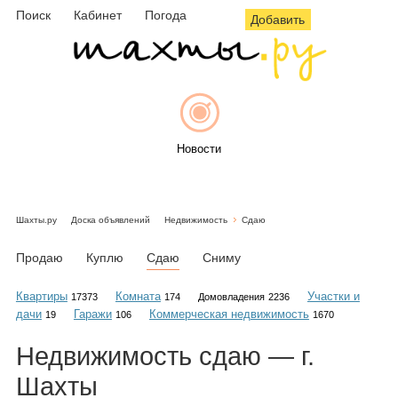
Поиск
Кабинет
Погода
Добавить
Новости
Шахты.ру
Доска объявлений
Недвижимость
Сдаю
Афиша
Продаю
Куплю
Сдаю
Сниму
Квартиры
Комната
Участки и
17373
174
Домовладения
2236
дачи
Гаражи
Коммерческая недвижимость
19
106
1670
Объявления
Недвижимость
сдаю
— г.
Шахты