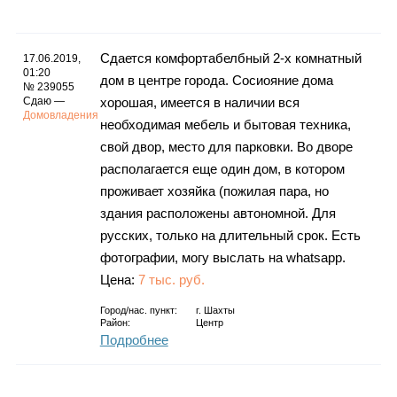
Каталог
Сдается комфортабелбный 2-х комнатный
17.06.2019,
01:20
дом в центре города. Сосиояние дома
№ 239055
Инфо
Сдаю —
хорошая, имеется в наличии вся
Домовладения
необходимая мебель и бытовая техника,
свой двор, место для парковки. Во дворе
располагается еще один дом, в котором
Гороскоп
проживает хозяйка (пожилая пара, но
здания расположены автономной. Для
русских, только на длительный срок. Есть
фотографии, могу выслать на whatsapp.
Карты
Цена:
7 тыс. руб.
Город/нас. пункт:
г.
Шахты
Район:
Центр
Подробнее
Фотогалерея