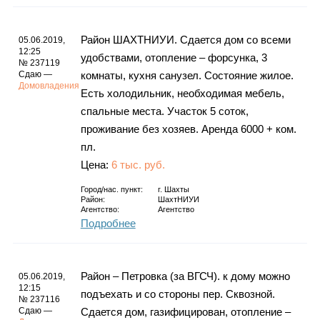
Район ШАХТНИУИ. Сдается дом со всеми
05.06.2019,
12:25
удобствами, отопление – форсунка, 3
№ 237119
Сдаю —
комнаты, кухня санузел. Состояние жилое.
Домовладения
Есть холодильник, необходимая мебель,
спальные места. Участок 5 соток,
проживание без хозяев. Аренда 6000 + ком.
пл.
Цена:
6 тыс. руб.
Город/нас. пункт:
г.
Шахты
Район:
ШахтНИУИ
Агентство:
Агентство
Подробнее
Район – Петровка (за ВГСЧ). к дому можно
05.06.2019,
12:15
подъехать и со стороны пер. Сквозной.
№ 237116
Сдаю —
Сдается дом, газифицирован, отопление –