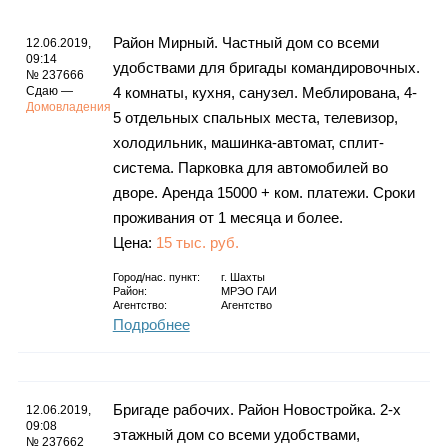
Район Мирный. Частный дом со всеми
12.06.2019,
09:14
удобствами для бригады командировочных.
№ 237666
Сдаю —
4 комнаты, кухня, санузел. Меблирована, 4-
Домовладения
5 отдельных спальных места, телевизор,
холодильник, машинка-автомат, сплит-
система. Парковка для автомобилей во
дворе. Аренда 15000 + ком. платежи. Сроки
проживания от 1 месяца и более.
Цена:
15 тыс. руб.
Город/нас. пункт:
г.
Шахты
Район:
МРЭО ГАИ
Агентство:
Агентство
Подробнее
Бригаде рабочих. Район Новостройка. 2-х
12.06.2019,
09:08
этажный дом со всеми удобствами,
№ 237662