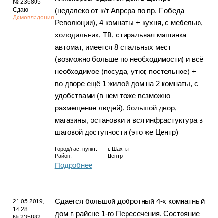
№ 236805
Сдаю —
(недалеко от к/т Аврора по пр. Победа
Домовладения
Революции), 4 комнаты + кухня, с мебелью,
холодильник, ТВ, стиральная машинка
автомат, имеется 8 спальных мест
(возможно больше по необходимости) и всё
необходимое (посуда, утюг, постельное) +
во дворе ещё 1 жилой дом на 2 комнаты, с
удобствами (в нем тоже возможно
размещение людей), большой двор,
магазины, остановки и вся инфрастуктура в
шаговой доступности (это же Центр)
Город/нас. пункт:
г.
Шахты
Район:
Центр
Подробнее
Сдается большой добротный 4-х комнатный
21.05.2019,
14:28
дом в районе 1-го Пересечения. Состояние
№ 235882