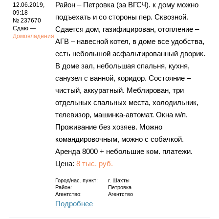
Район – Петровка (за ВГСЧ). к дому можно
12.06.2019,
09:18
подъехать и со стороны пер. Сквозной.
№ 237670
Сдаю —
Сдается дом, газифицирован, отопление –
Домовладения
АГВ – навесной котел, в доме все удобства,
есть небольшой асфальтированный дворик.
В доме зал, небольшая спальня, кухня,
санузел с ванной, коридор. Состояние –
чистый, аккуратный. Меблирован, три
отдельных спальных места, холодильник,
телевизор, машинка-автомат. Окна м/п.
Проживание без хозяев. Можно
командировочным, можно с собачкой.
Аренда 8000 + небольшие ком. платежи.
Цена:
8 тыс. руб.
Город/нас. пункт:
г.
Шахты
Район:
Петровка
Агентство:
Агентство
Подробнее