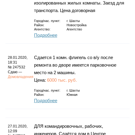
изолированных жилых комнаты. Заезд для
транспорта. Цена договорная
Город/нас. пункт:
г.
Шахты
Район:
Новостройка
Агентство:
Агентство
Подробнее
Сдается 1 комн. флигель со в/у после
28.01.2020,
18:31
ремонта во дворе имеется парковочное
№ 247532
Сдаю —
место на 2 машины.
Домовладения
Цена:
6000 тыс. руб.
Город/нас. пункт:
г.
Шахты
Район:
Южная
Подробнее
ДЛЯ командировочных, рабочих,
27.01.2020,
12:09
инженеров. Сдаётся дом в Центре