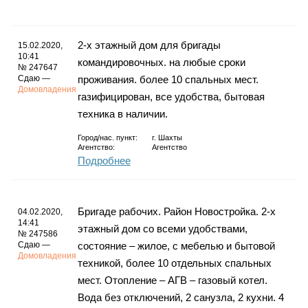
Каталог
2-х этажный дом для бригады
15.02.2020,
10:41
командировочных. на любые сроки
№ 247647
Инфо
Сдаю —
проживания. более 10 спальных мест.
Домовладения
газифицирован, все удобства, бытовая
техника в наличии.
Гороскоп
Город/нас. пункт:
г.
Шахты
Агентство:
Агентство
Подробнее
Карты
Бригаде рабочих. Район Новостройка. 2-х
04.02.2020,
14:41
этажный дом со всеми удобствами,
№ 247586
Сдаю —
состояние – жилое, с мебелью и бытовой
Домовладения
техникой, более 10 отдельных спальных
Фотогалерея
мест. Отопление – АГВ – газовый котел.
Вода без отключений, 2 санузла, 2 кухни. 4