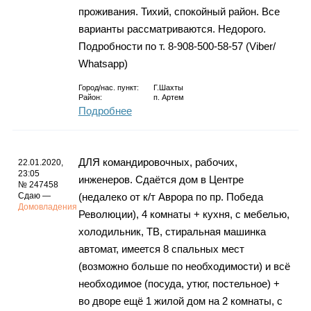
проживания. Тихий, спокойный район. Все
варианты рассматриваются. Недорого.
Подробности по т. 8-908-500-58-57 (Viber/
Whatsapp)
Город/нас. пункт:
Г.Шахты
Район:
п. Артем
Подробнее
ДЛЯ командировочных, рабочих,
22.01.2020,
23:05
инженеров. Сдаётся дом в Центре
№ 247458
Сдаю —
(недалеко от к/т Аврора по пр. Победа
Домовладения
Революции), 4 комнаты + кухня, с мебелью,
холодильник, ТВ, стиральная машинка
автомат, имеется 8 спальных мест
(возможно больше по необходимости) и всё
необходимое (посуда, утюг, постельное) +
во дворе ещё 1 жилой дом на 2 комнаты, с