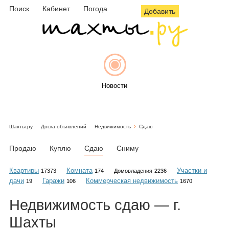
Поиск
Кабинет
Погода
Добавить
Новости
Шахты.ру
Доска объявлений
Недвижимость
Сдаю
Афиша
Продаю
Куплю
Сдаю
Сниму
Квартиры
Комната
Участки и
17373
174
Домовладения
2236
дачи
Гаражи
Коммерческая недвижимость
19
106
1670
Объявления
Недвижимость
сдаю
— г.
Шахты