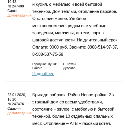
10:42
и кухня, с мебелью и всей бытовой
№ 247499
Сдаю —
техникой. Дом теплый, отопление паровое.
Домовладения
Состояние жилое. Удобное
местоположение: рядом все учебные
заведения, магазины, аптеки, парк в
шаговой доступности. На длительный срок.
Оплата: 9000 руб. Звоните: 8988-514-97-37,
8-988-537-75-58
Город/нас. пункт:
г.
Шахты
Район:
Дубрава
Подробнее
Бригаде рабочих. Район Новостройка. 2-х
23.01.2020,
16:20
этажный дом со всеми удобствами,
№ 247476
Сдаю —
состояние – жилое, с мебелью и бытовой
Домовладения
техникой, более 10 отдельных спальных
мест. Отопление – АГВ – газовый котел.