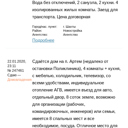
Вода без отключений, 2 санузла, 2 кухни. 4
изолированных жилых комнаты. Заезд для
транспорта. Цена договорная
Город/нас. пункт:
г.
Шахты
Район:
Новостройка
Агентство:
Агентство
Подробнее
Сдаётся дом на п. Артем (недалеко от
22.01.2020,
23:11
остановки Поликлиника), 4 комнаты + кухня,
№ 247461
Сдаю —
с мебелью, холодильник, телевизор, со
Домовладения
всеми удобствами, индивидуальное
отопление АГВ, имеется въезд для авто,
отдельный двор, 8 соток земле, возможно
для организации (рабочих,
командировочных, инженеров) или семьи,
имеется 8 спальных мест и все
необходимое, посуда. Отличное место для