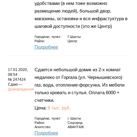
удобствами (в нем тоже возможно
размещение людей), большой двор,
магазины, остановки и вся инфрастуктура в
шаговой доступности (это же Центр)
Город/нас. пункт:
Г.Шахты
Район:
Центр
Подробнее
Сдается небольшой домик из 2-х комнат
17.01.2020,
08:54
недалеко от Горгаза (ул. Чернышевского)
№ 247424
Сдаю —
газ, вода, отопление-форсунка. Из мебели
Домовладения
только кровать и стулья. Оплата 6000 +
счетчики.
Цена:
6 тыс. руб.
Город/нас. пункт:
г.
Шахты
Район:
Соцгород
Агентство:
АВАНТАЖ
Подробнее