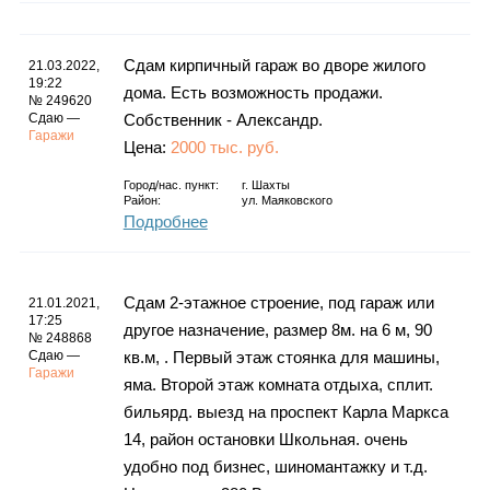
Сдам кирпичный гараж во дворе жилого
21.03.2022,
19:22
дома. Есть возможность продажи.
№ 249620
Сдаю —
Собственник - Александр.
Гаражи
Цена:
2000 тыс. руб.
Город/нас. пункт:
г.
Шахты
Район:
ул. Маяковского
Подробнее
Сдам 2-этажное строение, под гараж или
21.01.2021,
17:25
другое назначение, размер 8м. на 6 м, 90
№ 248868
Сдаю —
кв.м, . Первый этаж стоянка для машины,
Гаражи
яма. Второй этаж комната отдыха, сплит.
бильярд. выезд на проспект Карла Маркса
14, район остановки Школьная. очень
удобно под бизнес, шиномантажку и т.д.