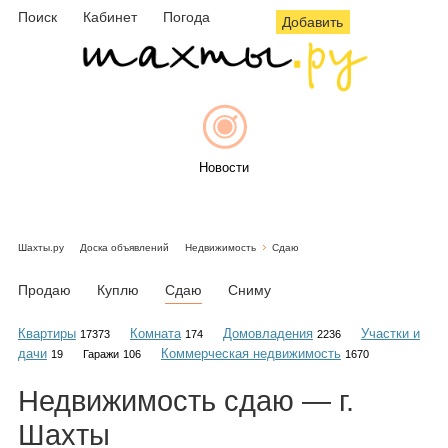
Поиск
Кабинет
Погода
Добавить
Новости
Шахты.ру
Доска объявлений
Недвижимость
Сдаю
Афиша
Продаю
Куплю
Сдаю
Сниму
Квартиры
Комната
Домовладения
Участки и
17373
174
2236
дачи
Коммерческая недвижимость
19
Гаражи
106
1670
Объявления
Недвижимость
сдаю
— г.
Шахты