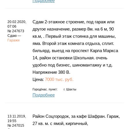
Подробнее
Сдам 2-этажное строение, под гараж или
20.02.2020,
07:06
другое назначение, размер 8м. на 6 м, 90
№ 247673
Сдаю —
кв.м, . Первый этаж стоянка для машины,
Гаражи
яма. Второй этаж комната отдыха, сплит.
бильярд. выезд на проспект Карла Маркса
14, район остановки Школьная. очень
удобно под бизнес, шиномантажку и т.д.
Напряжение 380 В.
Цена:
7000 тыс. руб.
Город/нас. пункт:
г.
Шахты
Подробнее
Район Соцгородок, за кафе Шафран. Гараж,
13.11.2019,
19:55
27 кв. м. с ямой, кирпичный,
№ 247015