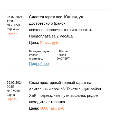
Каталог
Сдается гараж пос. Южная, ул.
25.07.2024,
15:00
Достоевского (район
№ 250508
Инфо
Сдаю —
психоневрологического интерната).
Гаражи
Предоплата за 2 месяца.
Цена:
2 тыс. руб.
Гороскоп
Город/нас. пункт:
г.
Шахты
Район:
Южная
Агентство:
ЭКСПЕРТ
Подробнее
Карты
Сдам просторный теплый гараж на
29.05.2024,
20:55
длительный срок а/к Текстильщик район
№ 250469
Сдаю —
ХБК, подъездные пути асфальт, рядом
Гаражи
Фотогалерея
находится сторожка.
Цена:
3000 тыс. руб.