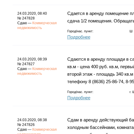
Сдается в аренду помещение пл
24.03.2020, 08:40
№ 247828
сдача 1/2 помещения. Обращатьс
Сдаю —
Коммерческая
недвижимость
Город/нас. пункт:
Ш
Подробнее
Сдаются в аренду площади в са
24.03.2020, 08:39
№ 247827
кв.м - цена 400 руб. кв.м, первый
Сдаю —
Коммерческая
недвижимость
второй этаж - площадь 340 кв.м
телефону 8 (8636) 25-86-74, 8-9
Город/нас. пункт:
г.
Подробнее
Сдам в аренду действующий ба
24.03.2020, 08:38
№ 247826
холодным бассейнами, комната 
Сдаю —
Коммерческая