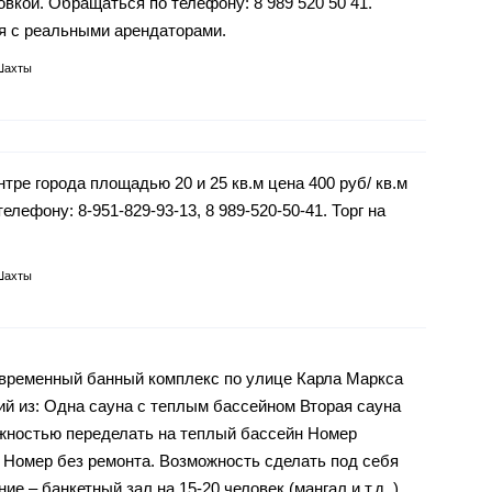
вкой. Обращаться по телефону: 8 989 520 50 41.
я с реальными арендаторами.
Шахты
ре города площадью 20 и 25 кв.м цена 400 руб/ кв.м
лефону: 8-951-829-93-13, 8 989-520-50-41. Торг на
Шахты
овременный банный комплекс по улице Карла Маркса
ий из: Одна сауна с теплым бассейном Вторая сауна
жностью переделать на теплый бассейн Номер
) Номер без ремонта. Возможность сделать под себя
е – банкетный зал на 15-20 человек (мангал и т.д. )