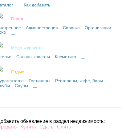
аталог
Как добавить
Город
кстренное
Администрация
Справка
Организации
ЖКХ
...
Мода и красота
телье
Салоны красоты
Косметика
...
Отдых
урагентства
Гостиницы
Рестораны, кафе, бары
лубы
Сауны
...
обавить объявление в раздел недвижимость:
Продать
Купить
Сдать
Снять