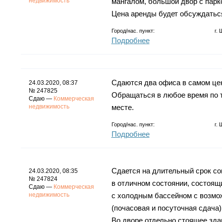
недвижимость
мангалом, большой двор с парко
Цена аренды будет обсуждатьс
Город/нас. пункт:
г.
Подробнее
Сдаются два офиса в самом цент
24.03.2020, 08:37
№ 247825
Обращаться в любое время по те
Сдаю —
Коммерческая
недвижимость
месте.
Город/нас. пункт:
г.
Подробнее
Сдается на длительный срок с
24.03.2020, 08:35
№ 247824
в отличном состоянии, состоящ
Сдаю —
Коммерческая
недвижимость
с холодным бассейном с возмо
(почасовая и посуточная сдача
Во дворе отдельно стоящее здани