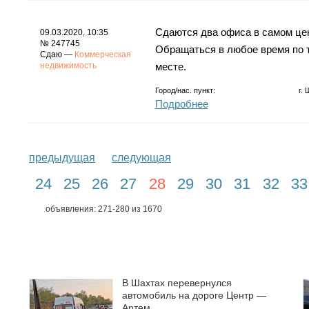
Сдаются два офиса в самом цент
09.03.2020, 10:35
№ 247745
Обращаться в любое время по те
Сдаю —
Коммерческая
недвижимость
месте.
Город/нас. пункт:
г.
Подробнее
предыдущая
следующая
24
25
26
27
28
29
30
31
32
33
объявления: 271-280 из 1670
В Шахтах перевернулся
автомобиль на дороге Центр —
Артем